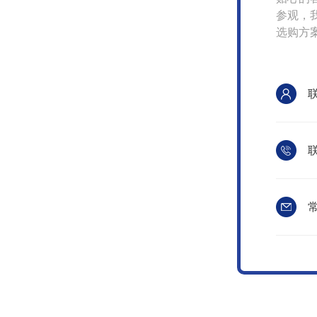
参观，
选购方
我们
联
常
itemap.xml
管理登陆