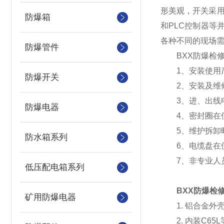
形美观，开关采用
防爆箱
和PLC控制器等
各种不同的现场
防爆管件
BXX防爆检修
1、安装使用产
防爆开关
2、安装及维修
3、进、出线电
防爆电器
4、密封圈在使
5、维护拆卸时注
防水箱系列
6、电缆盘在使
7、非专业人员
低压配电箱系列
BXX防爆检
矿用防爆电器
1. 铝合金外
2. 内装C65