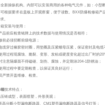
全新操纵机构。内部可以安装商用的各种电气元件，如：小型断路
并可根据要求在盖板上开观察窗，便于读数。BXX防爆检修箱
需求。
箱安装与使用：
品前应检查铭牌上的技术数据与使用情况是否相符；
前必须切断前级电源；
缆穿过橡胶密封圈，用垫圈及压紧螺母压紧，保证密封及电缆
用过程现腐蚀、脆裂、变形、发粘或硬度变化超过出厂时的20
意隔爆面不得磕碰、划伤、腐蚀，并定期涂204-1防锈油；
用过程中要定期检查，以保证其良好运行；
严禁开盖维修、检查。
修箱
技术特点：
壳压铸成型，表面喷塑，外形美观；
L等高分断小型漏电断路器、CM1塑壳漏电断路器及信号灯等；