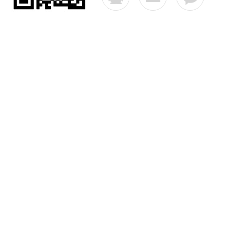
公司简介
产品中心
联系
Copyright © 2026 浙江福禄防爆科技有限公司 版权所有
备案号：浙ICP备17021105号-1
技术支持：智慧城市网
s