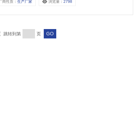
厂商性质：
生产厂家
浏览量：
2798
末页 跳转到第
页