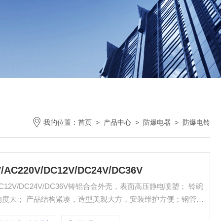
我的位置：
首页
>
产品中心
>
防爆电器
>
防爆电铃
C220V/DC12V/DC24V/DC36V
V/DC12V/DC24V/DC36V铸铝合金外壳，表面高压静电喷塑； 铃碗
响度大； 产品结构紧凑，造型美观大方，安装维护方便；钢管或
079标准要求。