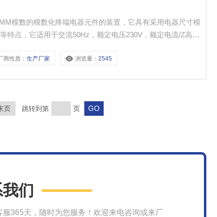
装9MM模数的模数化终端电器元件的装置，它具有采用电器尺寸模
特点，它适用于交流50Hz，额定电压230V，额定电流/Z高持
耗容量35W。
厂商性质：
生产厂家
浏览量：
2545
末页
跳转到第
页
系我们
客服365天，随时为您服务！欢迎来电咨询或来厂