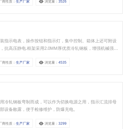
厂商性质：
生产厂家
浏览量：
3526
可装指示电表，操作按钮和指示灯，集中控制。箱体上还可附设
抗高压静电.框架采用2.0MM厚优质冷轧钢板，增强机械强度
式为下进下出，或上进上出，进出线不受限制.
厂商性质：
生产厂家
浏览量：
4535
壳用冷轧钢板弯制而成，可以作为切换电源之用，指示汇流排母
内部设备敞露，便于检修维护，防爆充电。
厂商性质：
生产厂家
浏览量：
3299