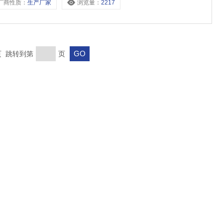
厂商性质：
生产厂家
浏览量：
2217
末页 跳转到第
页