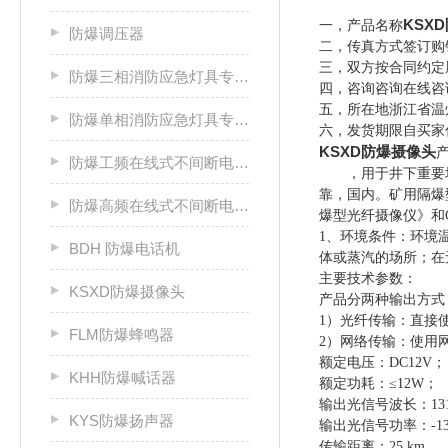
KSX
一，产品名称
防爆调压器
二，传真方式签订购
三，双方按合同约定
防爆三相消防应急灯具专用应急电源箱
四，咨询咨询在线咨
五，所在地浙江省温
防爆单相消防应急灯具专用应急电源箱
六，发货期限自买家
KSXD防爆摄像头
防爆工频在线式不间断电源箱
，用于井下重要
靠，国内。矿用隔爆型
防爆高频在线式不间断电源箱
爆型光纤摄像仪》和G
1、环境条件：环境温
BDH 防爆电话机
体或蒸汽的场所；在
主要技术参数：
KSXD防爆摄像头
产品分两种输出方式
1）光纤传输：直接
FLM防爆蜂鸣器
2）网络传输：使用
额定电压：DC12V；
KHH防爆喊话器
额定功耗：≤12W；
输出光信号波长：131
KYS防爆扬声器
输出光信号功率：-13d
传输距离：25 km。