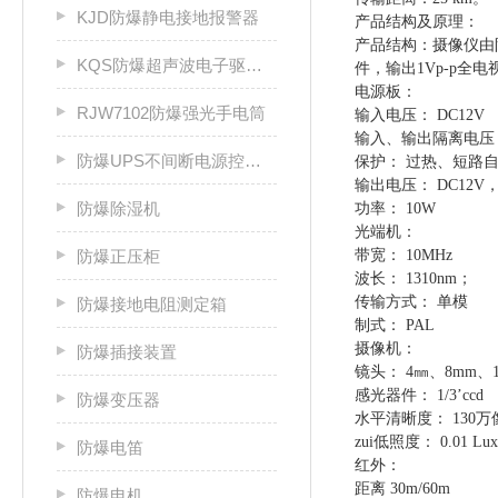
KJD防爆静电接地报警器
产品结构及原理：
产品结构：摄像仪由
KQS防爆超声波电子驱鼠器
件，输出1Vp-p
电源板：
RJW7102防爆强光手电筒
输入电压： DC12V
输入、输出隔离电压： 2
防爆UPS不间断电源控制柜
保护： 过热、短路
输出电压： DC12V
防爆除湿机
功率： 10W
光端机：
防爆正压柜
带宽： 10MHz
波长： 1310nm；
传输方式： 单模
防爆接地电阻测定箱
制式： PAL
摄像机：
防爆插接装置
镜头： 4㎜、8mm、
感光器件： 1/3’ccd
防爆变压器
水平清晰度： 130万
zui低照度： 0.01 Lux
防爆电笛
红外：
距离 30m/60m
防爆电机