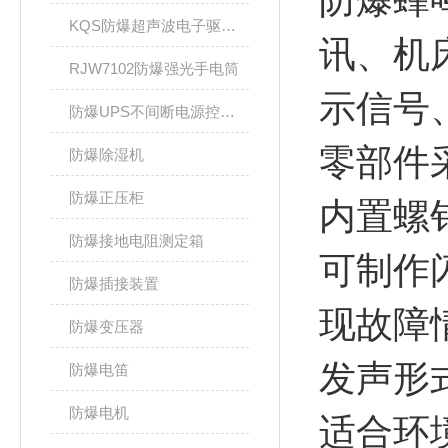
防爆蜂
KQS防爆超声波电子驱鼠器
讯、机
RJW7102防爆强光手电筒
示信号
防爆UPS不间断电源控制柜
零部件
防爆除湿机
防爆正压柜
内置螺
防爆接地电阻测定箱
可制作
防爆插接装置
现故障
防爆变压器
发声形
防爆电笛
防爆电机
适合环