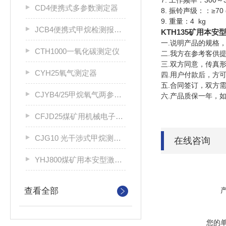
7. 工作频率：300～3
CD4便携式多参数测定器
8. 振铃声级：：≥70 
9. 重量：4 kg
JCB4便携式甲烷检测报警仪
KTH135矿用本安
一.说明产品的规格
CTH1000一氧化碳测定仪
二.我方在参考客供
三.双方同意，传真
CYH25氧气测定器
四.用户付款后，方
五.合同签订，双方
CJYB4/25甲烷氧气两参数报警仪
六.产品质保一年，
CFJD25煤矿用机械电子式风速表
CJG10 光干涉式甲烷测定器
在线咨询
YHJ800煤矿用本安型激光指示仪
查看全部
您的