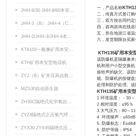
KTH
一，产品名称
JHH-8/30 JHH-8/60本安电路用接线盒
二，传真方式签订购
三，双方按合同约定
JHH-3（B） JHH-4（C）本安电路用接线盒
四，咨询咨询在线咨
五，所在地浙江省温
JHH-2/JHH-3/JHH-4本安电路用接线盒
六，发货期限自买家
KTA102一般兼矿用本安型电话耦合器
KTH135矿用本
该防爆机是隔爆兼本
KTH矿用本安型电话机
机和用户小型交换机
振铃声的缺欠。该防
ZYJ（B）矿井压风自救装置
能。防爆机的按键盘
处理和防护处理。该
MZS30自动苏生器
KTH135矿用本安
1.环境温度：－30～
ZH30C隔绝式化学氧自救器
2.相对湿度：≤95％
3.大气压力：80～110
ZYZ4隔绝式正压氧气呼吸器
4. 环境噪声：≤60dB
5. 防爆标志：ExdibⅡ
ZYX30 ZYX45隔绝式压缩氧气自救器
6. 防护等级：IP54