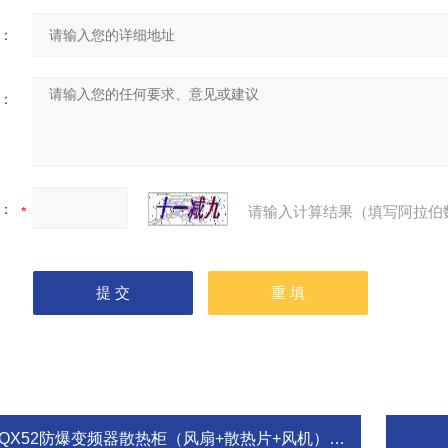
：
：
：
请输入计算结果（填写阿拉伯
BQX52防爆变频器散热柜（风扇+散热片+风机）定做