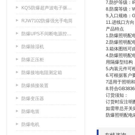
7.防护等级：IP54(
KQS防爆超声波电子驱鼠器
8.防腐等级：W
9.入口规格：G1
RJW7102防爆强光手电筒
11.进线口方向
产品特点
防爆UPS不间断电源控制柜
1.防爆照明配电
2.防爆照明配电
防爆除湿机
3.箱体图纸可由
4.防爆照明配电
防爆正压柜
用隔爆型结构，母
5.内装元件可根据
防爆接地电阻测定箱
6.可根据客户要
7适用于照明和动
防爆插接装置
8.符合GB3836-
订货须知：
防爆变压器
订货时应注明配动
如需带总开关则请
防爆电笛
防爆照明配电箱
防爆电机