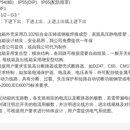
ⅡB)、IP55(DIP)、IP65(配防雨罩)
F1
/2～G3＂
：下进下出、下进上出、上进上出或上进下出
箱外壳采用ZL102铝合金压铸或钢板焊接成型，表面高压静电喷塑
箱设计精良，安全易用，我公司免费提供一年保
贵公司提供，或由我公司代为制作.
箱采用复合型，模块结构，各回路可根据需要自由组装，一般开关
线箱及出线箱采用增安型结构.
用户要求安装高分断路器或塑壳式断路器。如DZ47、C65、CM1
求特制，如加装电涌保护器、电流表、电压表等，外可配挂锁金属
力线路，具有分断、过载、失压保护和短路自动切断功能钢管或电
2000,IEC60079标准要求。
箱的支路数，各支路相应的电流以及断路器的极数，若需带漏电
注明总开关的电流用极数，并注明进出线方向，进出线规格及对
，可根据用户要求进行特殊设计，用户需提供电气系统图。