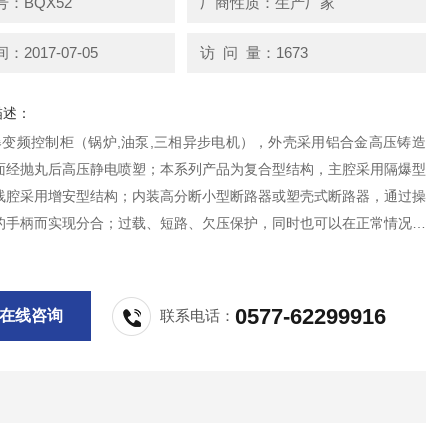
：BQX52
厂商性质：生产厂家
2017-07-05
访 问 量：1673
描述：
防爆变频控制柜（锅炉,油泵,三相异步电机），外壳采用铝合金高压铸造
面经抛丸后高压静电喷塑；本系列产品为复合型结构，主腔采用隔爆型
线腔采用增安型结构；内装高分断小型断路器或塑壳式断路器，通过操
的手柄而实现分合；过载、短路、欠压保护，同时也可以在正常情况下
通断电器装置.
0577-62299916
在线咨询
联系电话：