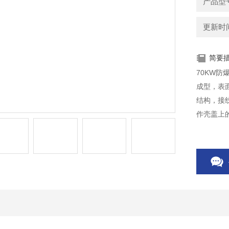
产品型号
更新时间：
简要
70KW
成型，表
结构，接
作壳盖上
不频繁的