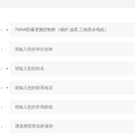
：
：
：
：
：
：