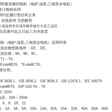
W防爆变频控制柜（锅炉,油泵,三相异步电机）
订购销合同
约定履行责任和义务
在线咨询 为您解答
江省温州市乐清市柳市镇方斗岩工业区
自买家付款之日起三天内发货
制柜（锅炉,油泵,三相异步电机）适用环境
合物危险场所：1区、2区。
合物：ⅡA、ⅡB、ⅡC。
1～T6。
eⅡBT6、*ExdeⅡCT6。
请注明。
6.1、GB 3836.2、GB 3836.3、GB 12476.1、IEC 60079
ⅡBT6、DIP A20 TA，T6
220V
：20A～250A
6、8、10、12
、3A、5A、10A、15A、20A、25A、32A、40A、50A、60A