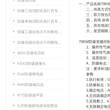
防爆调压器
一，产品名称70K
二，传真方式签
防爆三相消防应急灯具专用应急电源箱
三，双方按合同
四，咨询 咨询 
防爆单相消防应急灯具专用应急电源箱
五，所在地
浙
六，发货期限 
防爆工频在线式不间断电源箱
70KW防爆变频控
防爆高频在线式不间断电源箱
1、爆炸性气体混
2、爆炸性气体混
BDH 防爆电话机
3、温度组别：T
4、防爆标志：Exd
KSXD防爆摄像头
注：要求ⅡC级
参数
FLM防爆蜂鸣器
1.执行标准：GB 383
KHH防爆喊话器
2.防爆标志：Exde
3.额定电压：AC 
KYS防爆扬声器
4.主回路额定电流
5.支路数:2、4、
KJD防爆静电接地报警器
6.支路额定电流：1A