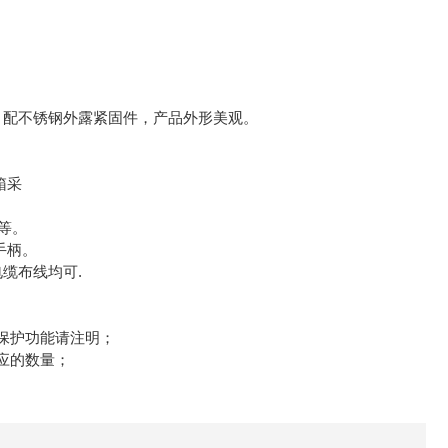
，配不锈钢外露紧固件，产品外形美观。
箱采
等。
手柄。
缆布线均可.
保护功能请注明；
应的数量；