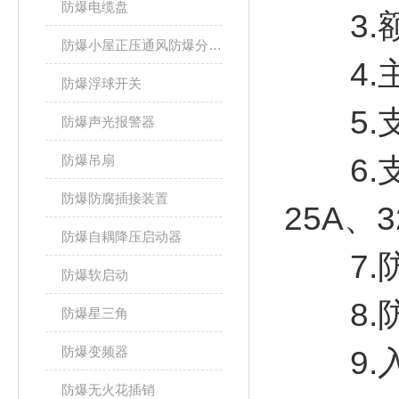
防爆电缆盘
3.额定
防爆小屋正压通风防爆分析小屋
4.主
防爆浮球开关
5.支路
防爆声光报警器
防爆吊扇
6.支路
防爆防腐插接装置
25A、3
防爆自耦降压启动器
7.防护等
防爆软启动
8.防
防爆星三角
防爆变频器
9.入
防爆无火花插销