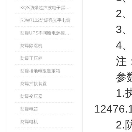
KQS防爆超声波电子驱鼠器
2、爆
RJW7102防爆强光手电筒
3、温
防爆UPS不间断电源控制柜
4、防爆
防爆除湿机
注：要
防爆正压柜
防爆接地电阻测定箱
参
防爆插接装置
1.执行标
防爆变压器
12476.
防爆电笛
2.防爆
防爆电机