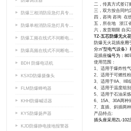
防爆调压器
二，传真方式签订
三，双方按合同约
防爆三相消防应急灯具专用应急电源箱
四，咨询 咨询 在
五，所在地 浙江
防爆单相消防应急灯具专用应急电源箱
六，发货期限 自
TZ-五芯防爆无火花插
防爆工频在线式不间断电源箱
防爆无火花插座
用
分:n"型电气设备》
防爆高频在线式不间断电源箱
花插座
编号为：8071
使用范围：
BDH 防爆电话机
1、适用于爆炸性气
2、适用于可燃性粉
KSXD防爆摄像头
3、适用于IIA、I
4、适用于温度组别
FLM防爆蜂鸣器
5、适用于石油采
6、15A、30A两
KHH防爆喊话器
7、直插、斜插两
KYS防爆扬声器
产品特点:
插头座采用ZL-
KJD防爆静电接地报警器