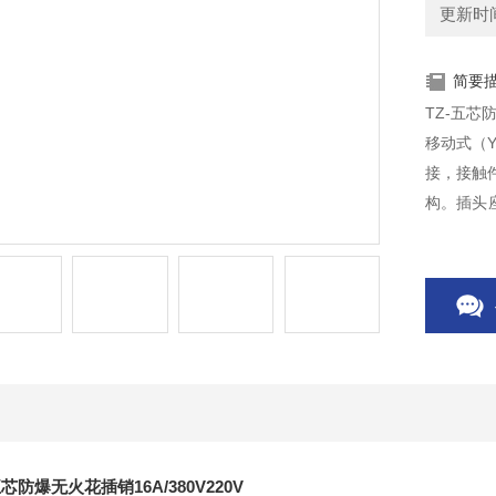
更新时间：
简要
TZ-五芯
移动式（
接，接触
构。插头
和绝缘性
五芯防爆无火花插销16A/380V220V