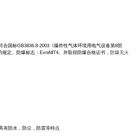
标GB3836.8-2003《爆炸性气体环境用电气设备第8部
求》的规定。防爆标志：ExnAⅡT4。并取得防爆合格证书，
防爆无火
，具有防水，防尘，防震等特点