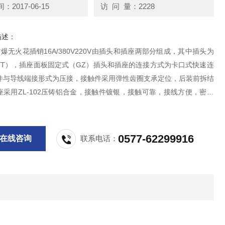
2017-06-15
访 问 量：2228
描述：
防爆无火花插销16A/380V220V由插头和插座两部分组成，其中插头为
YT），插座面板固定式（GZ）插头和插座的连接方式为卡口式快速连
件与导线端接形式为压接，接触件采用弹性齿圈支承定位，后装前拆结
座采用ZL-102压铸铝合金，接触件镀银，接触可靠，接线方便，密封
好，具有防水，防尘，防震等特点.
0577-62299916
在线咨询
联系电话：