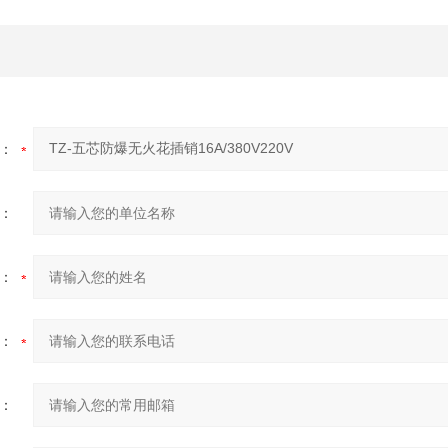
：
：
：
：
：