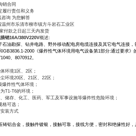
购销合同
定履行责任和义务
线咨询 为您解答
省温州市乐清市柳市镇方斗岩石工业区
买家付款之日起三天内发货
销16A/380V220V
概述:
于石油勘探、钻井电路、野外移动配电房电缆连接及其它电气连接，符合国
和GB3836.1-2000《爆炸性气体环境用电气设备第1部分:通过要
040、8070912。
体环境1区、2区；
尘环境20区、21区、22区；
IB级爆炸性气体环境；
为T1-T6的环境；
炼、储存、化工、医药、军工及军事设施等爆炸性危险环境；
种规格可选；
种安装方式
102压铸铝合金，接触件镀银，接触可靠，接线方便，密封和绝缘性好