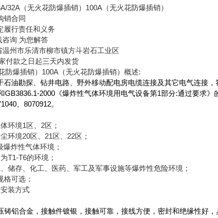
5A/32A（无火花防爆插销）100A（无火花防爆插销）
购销合同
定履行责任和义务
线咨询 为您解答
省温州市乐清市柳市镇方斗岩石工业区
买家付款之日起三天内发货
（无火花防爆插销）100A（无火花防爆插销）概述:
于石油勘探、钻井电路、野外移动配电房电缆连接及其它电气连接，符合国
和GB3836.1-2000《爆炸性气体环境用电气设备第1部分:通过要
040、8070912。
体环境1区、2区；
尘环境20区、21区、22区；
IB级爆炸性气体环境；
为T1-T6的环境；
炼、储存、化工、医药、军工及军事设施等爆炸性危险环境；
种规格可选；
种安装方式
102压铸铝合金，接触件镀银，接触可靠，接线方便，密封和绝缘性好