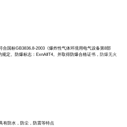
标GB3836.8-2003《爆炸性气体环境用电气设备第8部
求》的规定。防爆标志：ExnAⅡT4。并取得防爆合格证书，
防爆无火
，具有防水，防尘，防震等特点