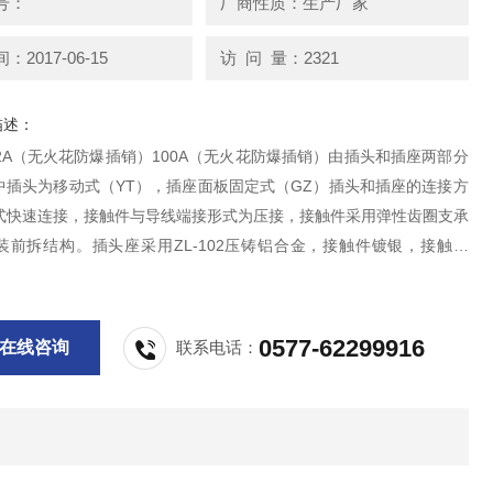
号：
厂商性质：生产厂家
2017-06-15
访 问 量：2321
描述：
A/32A（无火花防爆插销）100A（无火花防爆插销）由插头和插座两部分
中插头为移动式（YT），插座面板固定式（GZ）插头和插座的连接方
式快速连接，接触件与导线端接形式为压接，接触件采用弹性齿圈支承
装前拆结构。插头座采用ZL-102压铸铝合金，接触件镀银，接触可
方便，密封和绝缘性好，具有防水，防尘，防震等特点.
0577-62299916
在线咨询
联系电话：