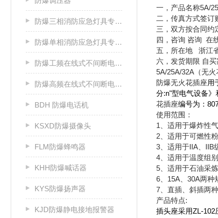
防爆调压器
一，产品名称5A/2
二，传真方式签订
防爆三相消防应急灯具专用应急电源箱
三，双方按合同约
四，咨询 咨询 在
防爆单相消防应急灯具专用应急电源箱
五，所在地 浙江
六，发货期限 自
防爆工频在线式不间断电源箱
5A/25A/32A
防爆无火花插座
用
防爆高频在线式不间断电源箱
分:n"型电气设备》
花插座
编号为：8071
BDH 防爆电话机
使用范围：
1、适用于爆炸性气
KSXD防爆摄像头
2、适用于可燃性粉
3、适用于IIA、I
FLM防爆蜂鸣器
4、适用于温度组别
KHH防爆喊话器
5、适用于石油采
6、15A、30A两
KYS防爆扬声器
7、直插、斜插两
产品特点:
KJD防爆静电接地报警器
插头座采用ZL-