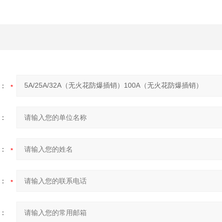
：
：
：
：
：