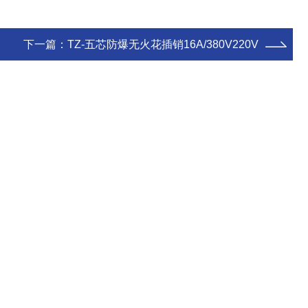
下一篇：
TZ-五芯防爆无火花插销16A/380V220V