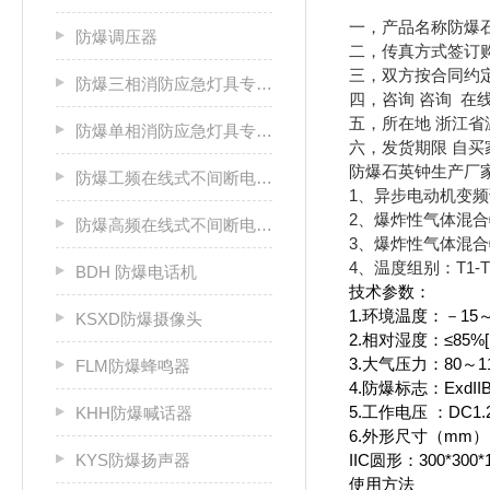
一，产品名称防爆
防爆调压器
二，传真方式签订
三，双方按合同约
防爆三相消防应急灯具专用应急电源箱
四，咨询
咨询 在
五，所在地 浙江
防爆单相消防应急灯具专用应急电源箱
六，发货期限 自
防爆石英钟生产厂
防爆工频在线式不间断电源箱
1、异步电动机变
2、爆炸性气体混合
防爆高频在线式不间断电源箱
3、爆炸性气体混合
4、温度组别：T1-
BDH 防爆电话机
技术参数：
1.环境温度：－15
KSXD防爆摄像头
2.相对湿度：≤85%[
3.大气压力：80～11
FLM防爆蜂鸣器
4.防爆标志：ExdIIB
5.工作电压 ：DC1.
KHH防爆喊话器
6.外形尺寸（mm）：I
KYS防爆扬声器
IIC圆形：300*300*
使用方法