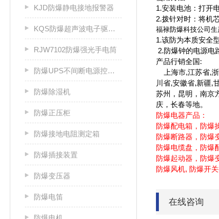
KJD防爆静电接地报警器
1.安装电池：打开
2.拨针对时：将机
KQS防爆超声波电子驱鼠器
福禄防爆科技公司生产
1.该防
为本质安全
RJW7102防爆强光手电筒
2.防爆钟的电源
产品行销全国:
防爆UPS不间断电源控制柜
上海市,江苏省,浙江
川省,安徽省,新疆,
防爆除湿机
苏州，昆明，南京
庆，长春等地。
防爆正压柜
防爆电器产品：
防爆配电箱，防爆
防爆接地电阻测定箱
防爆断路器，防爆
防爆电缆盘，防爆
防爆插接装置
防爆起动器，防爆
防爆风机, 防爆开
防爆变压器
防爆电笛
在线咨询
防爆电机