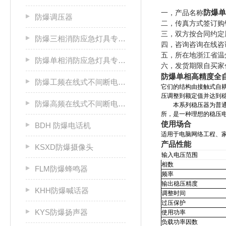
防爆单
一，产品名称
防爆调压器
二，传真方式签订购
三，双方按合同约定
防爆三相消防应急灯具专用应急电源箱
四，咨询咨询在线咨
五，所在地浙江省温
防爆单相消防应急灯具专用应急电源箱
六，发货期限自买家
防爆单相高精度全
防爆工频在线式不间断电源箱
它们的结构由接触式自
压调整到额定值并达到
防爆高频在线式不间断电源箱
本系列稳压器为普通型
所，是一种理想的稳压
使用场合
BDH 防爆电话机
适用于电脑网络工程、
产品性能
KSXD防爆摄像头
输入电压范围
相数
FLM防爆蜂鸣器
频率
输出稳压精度
KHH防爆喊话器
调整时间
过压保护
KYS防爆扬声器
使用功率
负载功率因数