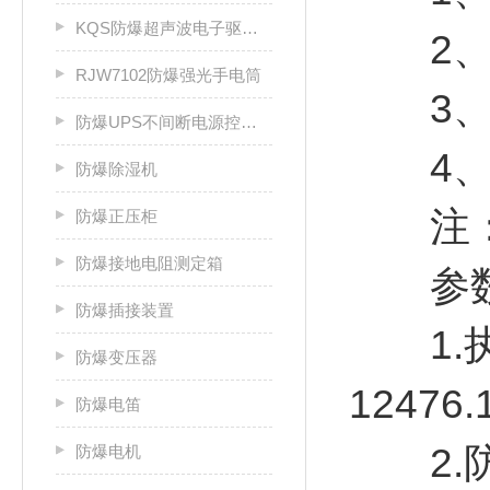
KQS防爆超声波电子驱鼠器
2、爆
RJW7102防爆强光手电筒
3、温
防爆UPS不间断电源控制柜
4、防爆
防爆除湿机
注：要
防爆正压柜
防爆接地电阻测定箱
参
防爆插接装置
1.执行标
防爆变压器
12476.
防爆电笛
2.防爆
防爆电机