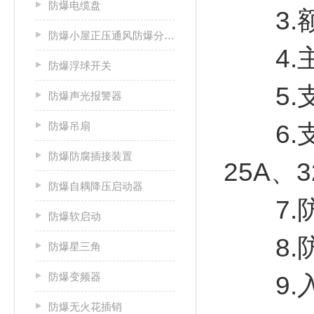
防爆电缆盘
3.额定
防爆小屋正压通风防爆分析小屋
4.主
防爆浮球开关
5.支路
防爆声光报警器
防爆吊扇
6.支路
防爆防腐插接装置
25A、3
防爆自耦降压启动器
7.防护等
防爆软启动
8.防
防爆星三角
防爆变频器
9.入
防爆无火花插销