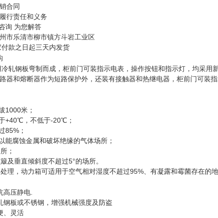
购销合同
履行责任和义务
咨询 为您解答
州市乐清市柳市镇方斗岩工业区
家付款之日起三天内发货
构
用冷轧钢板弯制而成，柜前门可装指示电表，操作按钮和指示灯，
均采用
路器和熔断器作为短路保护外，还装有接触器和热继电器，柜前门可装指
拔1000米；
于+40℃，不低于-20℃；
过85%；
足以能腐蚀金属和破坏绝缘的气体场所；
场所；
颠簸及垂直倾斜度不超过5°的场所。
求的处理，动力箱可适用于空气相对湿度不超过95%、有凝露和霉菌存在的
抗高压静电.
轧钢板或不锈钢，增强机械强度及防盗
便、灵活