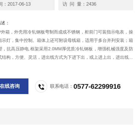
2017-06-13
访 问 量：2436
描述：
列户外箱，外壳用冷轧钢板弯制而成或不锈钢，柜前门可装指示电表，操
指示灯，集中控制。箱体上还可附设母线箱，适用于多台并列安装；箱
塑，抗高压静电.框架采用2.0MM厚优质冷轧钢板，增强机械强度及防
式结构，方便、灵活，进出线方式为下进下出，或上进上出，进出线不
0577-62299916
在线咨询
联系电话：