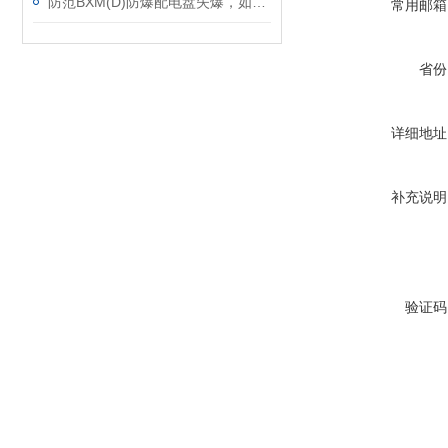
防范BXM(D)防爆配电盘失爆，如何应对防范呢？
常用邮箱
省份
详细地址
补充说明
验证码