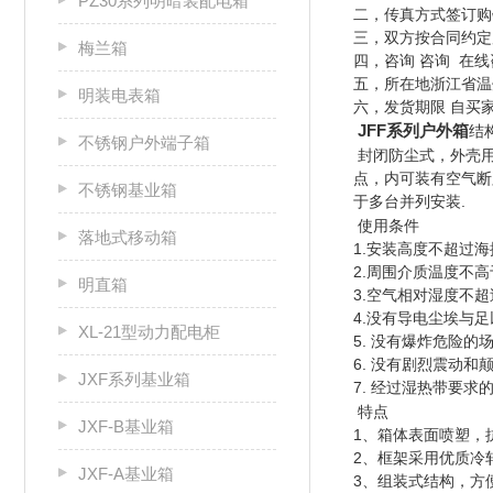
PZ30系列明暗装配电箱
二，传真方式签订
三，双方按合同约定
梅兰箱
四，咨询 咨询 在线
五，所在地
浙江省温
明装电表箱
六，发货期限 自买
JFF系列户外箱
结
不锈钢户外端子箱
封闭防尘式，外壳
点，内可
装有空气断
不锈钢基业箱
于多台并列安装.
使用条件
落地式移动箱
1.安装高度不超过海
2.周围介质温度不高
明直箱
3.空气相对湿度不超
4.没有导电尘埃与
XL-21型动力配电柜
5. 没有爆炸危险的
6. 没有剧烈震动和
JXF系列基业箱
7. 经过湿热带要
特点
JXF-B基业箱
1、箱体表面喷塑，
2、框架采用优质冷
JXF-A基业箱
3、组装式结构，方