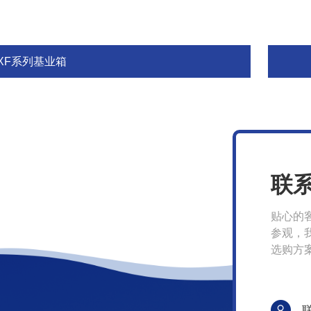
JXF系列基业箱
联
贴心的
参观，
选购方