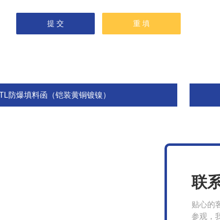
BTL防爆填料函（铠装黄铜镀镍）
联
贴心的
参观，