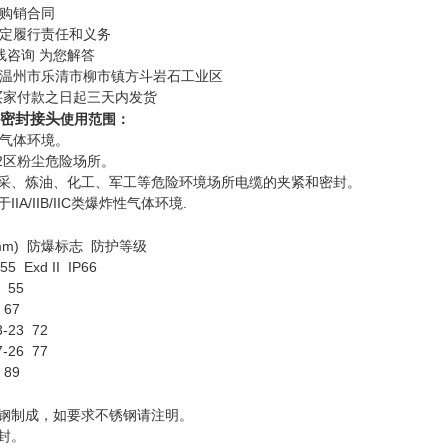
购销合同
定履行责任和义务
线咨询 为您解答
温州市乐清市柳市镇方斗岩石工业区
买家付款之日起三天内发货
爆密封接头
使用范围：
性气体环境。
22区粉尘危险场所。
采、炼油、化工、军工等危险环境场所电缆的夹紧和密封。
IIA/IIB/IIC类爆炸性气体环境.
mm) 防爆标志 防护等级
55 Exd II IP66
14 55
7 67
13-23 72
17-26 77
5 89
钢制成，如要求不锈钢请注明。
密封。