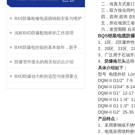
二，传真方式签订
三，双方按合同约
四，咨询 咨询 在
BXS防爆检修电源插销箱安装与维护
五，所在地浙江省
六，发货期限 自
浅析BXD防爆配电柜的工作原理
BQS铠装电缆防
1、1区、2区爆炸
BXK防爆电控箱的基本操作，新手不得不看
2、20区、21区、
3、广泛用于石油开
4、
防爆格兰头
适用于
防爆管件接头的相关知识点介绍
具体介绍如下：
型号 电缆外径 L(
BXD防爆动力柜的选型与使用要点
DQM-II G1/2" 7-9 
DQM-II G3/4" 8-
DQM-II G1" 12-1
DQM-II G1 1 /4" 
DQM-II G1 1 /2" 
DQM-II G2" 25-3
产品特点：
1、采用黄铜或不锈
2、电缆采用填料