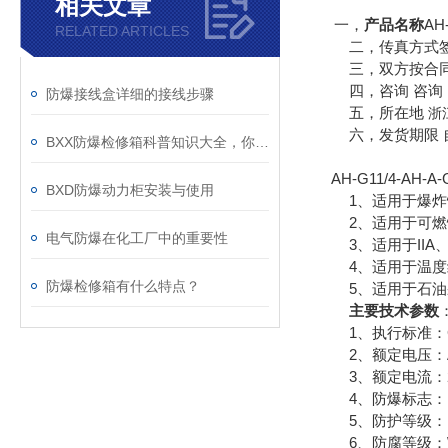
相关文章
一，
产品名称
AH
RELATED ARTICLES
二，传真方式签
三，双方按合同
四，咨询 咨询 
防爆接线盒详细的接线步骤
五，所在地
浙
六，发货期限 自
BXX防爆检修箱科普知识大全，你真不一定都懂
AH-G11/4-AH
BXD防爆动力柜安装与使用
1、适用于爆炸性
2、适用于可燃性粉
电气防爆在化工厂中的重要性
3、适用于IIA、I
4、适用于温度组
防爆检修箱有什么特点？
5、适用于石油采
主要技术参数
1、执行标准：GB383
2、额定电压：AC
3、额定电流：2
4、防爆标志：ExedIIB
5、防护等级：IP54 
6、防腐等级：W