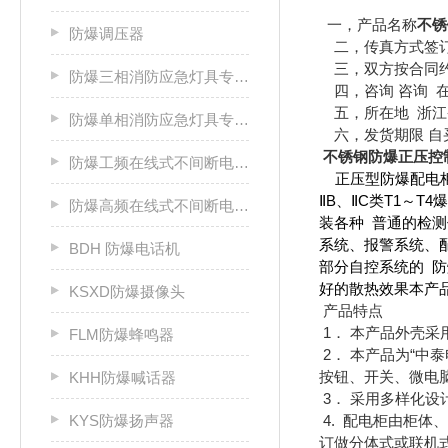
一，产品名称
不锈
防爆调压器
二，传真方式签
三，双方按合同约
防爆三相消防应急灯具专用应急电源箱
四，咨询
咨询 
五，所在地 浙江
防爆单相消防应急灯具专用应急电源箱
六，发货期限 自
不锈钢防爆正压控
防爆工频在线式不间断电源箱
正压型防爆配电柜
ⅡB、ⅡC类T1～
防爆高频在线式不间断电源箱
装各种 普通的检
系统、报警系统、
BDH 防爆电话机
部分自控系统的 
好的散热效果本产品引用
KSXD防爆摄像头
产品特点
1． 本产品外壳
FLM防爆蜂鸣器
2． 本产品为“中
按钮、开关、微电
KHH防爆喊话器
3． 采用多样化
KYS防爆扬声器
4. 配电柜由柜
订做分体式或联机