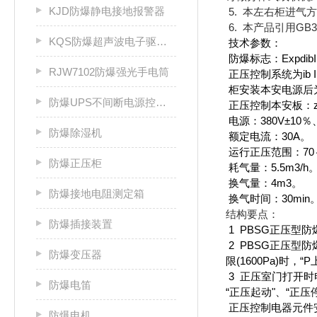
KJD防爆静电接地报警器
5. 本左右柜进
6. 本产品引用GB38
KQS防爆超声波电子驱鼠器
技术参数：
防爆标志：ExpdibI
RJW7102防爆强光手电筒
正压控制系统为ib II
柜安装本安电源后为d(i
防爆UPS不间断电源控制柜
正压控制本安板：zui
电源：380V±10％
防爆除湿机
额定电流：30A。
运行正压范围：70～
防爆正压柜
耗气量：5.5m3/h
换气量：4m3。
防爆接地电阻测定箱
换气时间：30min
结构要点：
防爆插接装置
1 PBSG正压型
2
PBSG正压型防
防爆变压器
限(1600Pa)时
3 正压室门打开
防爆电笛
“正压起动"、“正压
正压控制电器元件
防爆电机