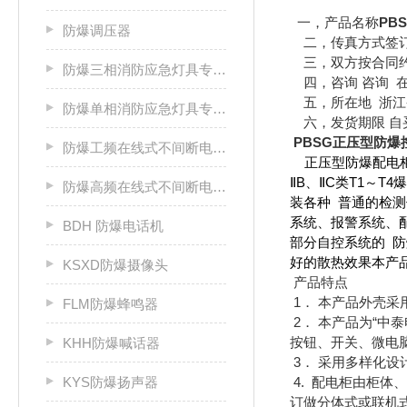
一，产品名称
PB
防爆调压器
二，传真方式签
三，双方按合同约
防爆三相消防应急灯具专用应急电源箱
四，咨询
咨询 
五，所在地 浙江
防爆单相消防应急灯具专用应急电源箱
六，发货期限 自
PBSG正压型防爆
防爆工频在线式不间断电源箱
正压型防爆配电柜
ⅡB、ⅡC类T1～
防爆高频在线式不间断电源箱
装各种 普通的检
系统、报警系统、
BDH 防爆电话机
部分自控系统的 
好的散热效果本产品引用
KSXD防爆摄像头
产品特点
1． 本产品外壳
FLM防爆蜂鸣器
2． 本产品为“中
按钮、开关、微电
KHH防爆喊话器
3． 采用多样化
KYS防爆扬声器
4. 配电柜由柜
订做分体式或联机