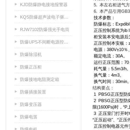
KJD防爆静电接地报警器
5. 本左右柜进
6. 本产品引用GB38
KQS防爆超声波电子驱鼠器
技术参数：
防爆标志：ExpdibI
RJW7102防爆强光手电筒
正压控制系统为ib II
柜安装本安电源后为d(i
防爆UPS不间断电源控制柜
正压控制本安板：zui
电源：380V±10％
防爆除湿机
额定电流：30A。
运行正压范围：70～
防爆正压柜
耗气量：5.5m3/h
换气量：4m3。
防爆接地电阻测定箱
换气时间：30min
结构要点：
防爆插接装置
1 PBSG正压型
2
PBSG正压型防
防爆变压器
限(1600Pa)时
3 正压室门打开
防爆电笛
“正压起动"、“正压
正压控制电器元件
防爆电机