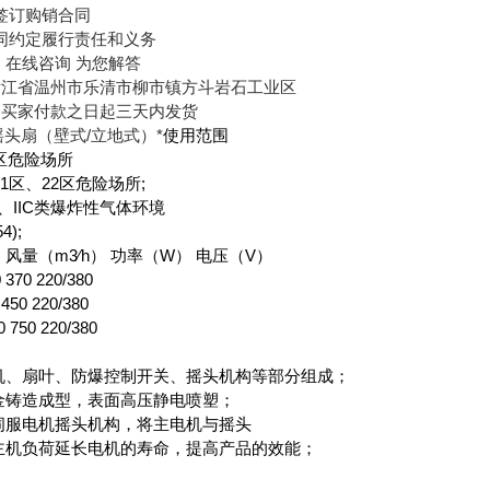
订购销合同
约定履行责任和义务
在线咨询 为您解答
江省温州市乐清市柳市镇方斗岩石工业区
买家付款之日起三天内发货
摇头扇（壁式/立地式）*
使用范围
2区危险场所
21区、22区危险场所;
IB、IIC类爆炸性气体环境
4);
风量（m3∕h） 功率（W） 电压（V）
370 220/380
450 220/380
 750 220/380
、扇叶、防爆控制开关、摇头机构等部分组成；
铸造成型，表面高压静电喷塑；
服电机摇头机构，将主电机与摇头
机负荷延长电机的寿命，提高产品的效能；