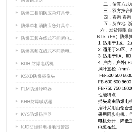
防爆调压器
二，传真方式签
三，双方按合同
防爆三相消防应急灯具专用应急电源箱
四，咨询 咨询 
五，所在地 浙
防爆单相消防应急灯具专用应急电源箱
六，发货期限 自
BTS（FB）防爆
防爆工频在线式不间断电源箱
1. 适用于1区、
2. 适用于20区、
防爆高频在线式不间断电源箱
3. 适用于IIA、I
4. 户内，户外(IP5
BDH 防爆电话机
风叶直径（mm） 
FB-500 500 6600 
KSXD防爆摄像头
FB-600 600 9600 
FB-750 750 18000
FLM防爆蜂鸣器
性能特点
摇头扇由防爆电机
KHH防爆喊话器
扇叶采用由铝合金
KYS防爆扬声器
采用同步电机，伺
电机分开，降低主
KJD防爆静电接地报警器
电缆布线。