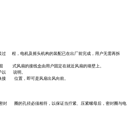
装过 程，电机及摇头机构的装配已在出厂前完成，用户无需再拆
墙固 式风扇的接线盒由用户固定在就近风扇的墙壁上。
予以 说明。
换接 位置，即可是风扇出风向前。
密封 圈的孔径必须相符，以保证当拧紧、压紧螺母后，密封圈与电