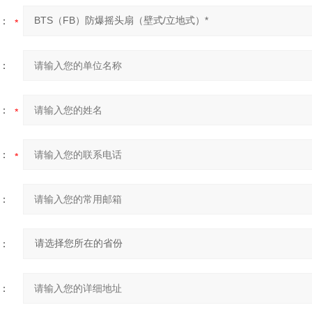
：
：
：
：
：
：
：