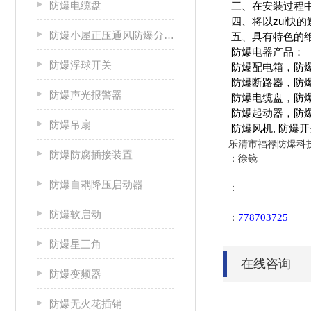
防爆电缆盘
三、在安装过程中
四、将以zui快
防爆小屋正压通风防爆分析小屋
五、具有特色的维
防爆电器产品：
防爆浮球开关
防爆配电箱，防爆
防爆断路器，防爆
防爆声光报警器
防爆电缆盘，防爆
防爆起动器，防爆
防爆吊扇
防爆风机, 防爆
乐清市福禄防爆科
防爆防腐插接装置
：徐镜
防爆自耦降压启动器
：
防爆软启动
778703725
：
防爆星三角
在线咨询
防爆变频器
防爆无火花插销