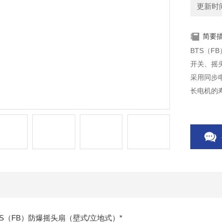
更新时间：
简要
BTS（F
开关、摇
采用同步
长电机的寿命
0、IEC60
（FB）防爆摇头扇（壁式/立地式）*