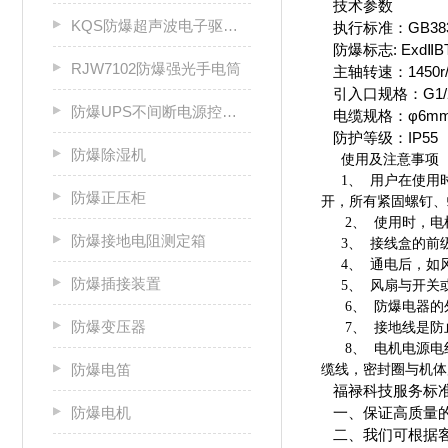
技术参数
KQS防爆超声波电子驱鼠器
执行标准：GB3836.1
防爆标志: ExdⅡB
RJW7102防爆强光手电筒
主轴转速：1450r/
引入口规格：G1/2
防爆UPS不间断电源控制柜
电缆规格：φ6mm-
防护等级：IP55
防爆除湿机
使用及注意事项
1、 用户在使用
防爆正压柜
开，所有紧固螺
2、 使用时，电机
防爆接地电阻测定箱
3、 接线盒的前
4、 通电后，如
防爆插接装置
5、 风扇与开关
6、 防爆电器的
防爆变压器
7、 接地线是防
8、 电机电源电
防爆电笛
缆线，密封圈与机
福禄科技服务标
防爆电机
一、保证高质量的
二、我们可根据客