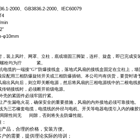
-2000、GB3836.2-2000、IEC60079
T4
min
"
φ10mm
时，装上风叶、网罩、立柱，底或墙固三脚架，连杆、旋盘，即已完成安
钉、螺栓均为拧 紧。
电缆的一端接“G?"防爆接线盒，落地式风扇的接线盒固定在立柱上，
级应配用三相防爆旋转开关或三相防爆插销。本公司均有供货，要货时请
风扇出风向后，则立即关断电源，然后将风扇的三相电源线中的二根电线
或传销接线时，必须断开前级电源。
外壳的紧固件必须牢固拧紧。
止产生漏电火花，确保安全的重要措施，风扇的内外接地必须可靠接地。
线为三芯橡套电缆，电缆线的外径与电机、开关等电器电缆引入内的橡胶
体局限性间无 间隙，否则将失去防爆性能。
准：
产品，合理的价格，安装方便。
户的需要，提供理论实际的培训；