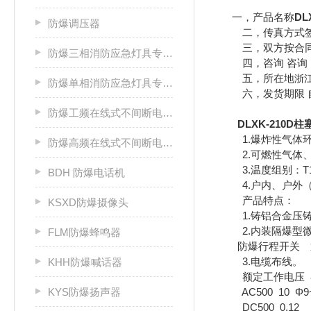
一，产品名称
DL
防爆调压器
二，传真方式签
三，双方按合同
防爆三相消防应急灯具专用应急电源箱
四，咨询 咨询 
五，所在地
浙
防爆单相消防应急灯具专用应急电源箱
六，发货期限 自
防爆工频在线式不间断电源箱
DLXK-210
1.爆炸性气体环
防爆高频在线式不间断电源箱
2.可燃性气体、蒸气
3.温度组别：T1
BDH 防爆电话机
4.户内、户外（I
产品特点：
KSXD防爆摄像头
1.铸铝合金压铸
2.内装隔爆型微
FLM防爆蜂鸣器
防爆行程开关 
3.电缆布线。
KHH防爆喊话器
额定工作电压 额
KYS防爆扬声器
AC500 10 Φ9~Φ
DC500 0.12