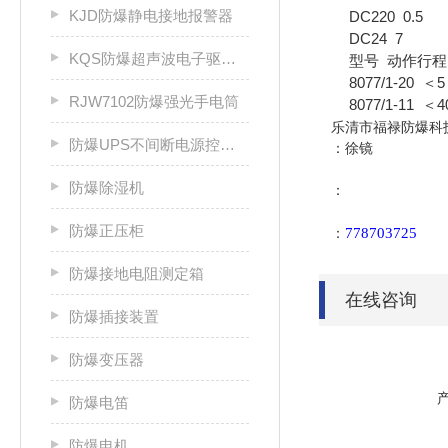
KJD防爆静电接地报警器
DC220 0.5
DC24 7
KQS防爆超声波电子驱鼠器
型号 动作行程（m
8077/1-20 ＜
RJW7102防爆强光手电筒
8077/1-11 ＜40°
乐清市福禄防爆科
防爆UPS不间断电源控制柜
：徐镜
防爆除湿机
：
防爆正压柜
778703725
：
防爆接地电阻测定箱
在线咨询
防爆插接装置
防爆变压器
防爆电笛
防爆电机