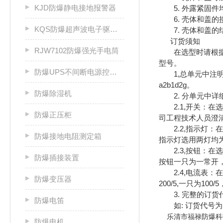
KJD防爆静电接地报警器
5. 外露紧固件
6. 壳体和盖的
KQS防爆超声波电子驱鼠器
7. 壳体和盖的
订货须知
RJW7102防爆强光手电筒
在选型时请根据总
型号。
防爆UPS不间断电源控制柜
1,总单元中注明所
a2b1d2g。
防爆除湿机
2. 分单元中详细
2.1,开关：在选
防爆正压柜
司工程技术人员澄清
2.2,指示灯：在选
防爆接地电阻测定箱
指示灯选用两灯均为红
2.3,按钮：在选
防爆插接装置
按钮一只为一常开，一
2.4,电流表：在
防爆变压器
200/5,一只为100/
3. 完整的订货
防爆电笛
如: 订货代号为：bz
乐清市福禄防爆科
防爆电机