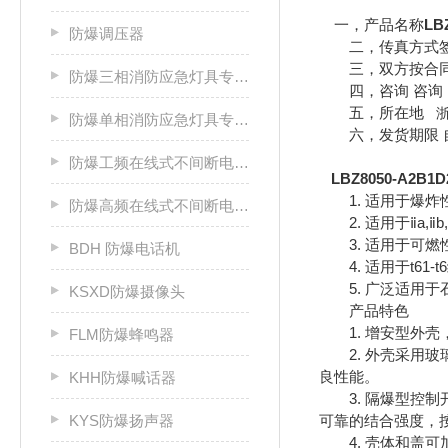
一，产品名称
LB
防爆调压器
二，传真方式签
三，双方按合同
防爆三相消防应急灯具专用应急电源箱
四，咨询 咨询 
五，所在地
防爆单相消防应急灯具专用应急电源箱
六，发货期限 自
防爆工频在线式不间断电源箱
LBZ8050-A2
1. 适用于爆炸
防爆高频在线式不间断电源箱
2. 适用于ⅱa,ⅱ
3. 适用于可燃性
BDH 防爆电话机
4. 适用于t61-
5. 广泛适用于
KSXD防爆摄像头
产品特色
1. 增安型外壳
FLM防爆蜂鸣器
2. 外壳采用玻
良性能。
KHH防爆喊话器
3. 隔爆型控制
KYS防爆扬声器
可靠的结合强度，按
4. 壳体和盖可