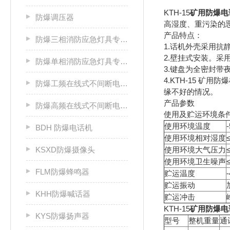
KTH-15
矿用防爆电
防爆调压器
高湿度、重污染的
产品特点：
防爆三相消防应急灯具专用应急电源箱
1.话机外壳采用抗
2.壁挂式安装。
防爆单相消防应急灯具专用应急电源箱
3.键盘为全密封
4.KTH-15 
防爆工频在线式不间断电源箱
缘不好的情况。
产品参数
防爆高频在线式不间断电源箱
使用及贮运环境条
使用环境温度
BDH 防爆电话机
使用环境相对湿度
KSXD防爆摄像头
使用环境大气压力
使用环境卫生噪声
FLM防爆蜂鸣器
贮运温度
贮运振动
KHH防爆喊话器
贮运冲击
KTH-15
矿用防爆电
KYS防爆扬声器
型号
整机重量
通