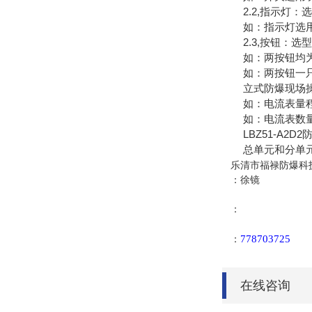
2.2,指示灯：选
如：指示灯选用两灯红
2.3,按钮：选型
如：两按钮均为一常
如：两按钮一只为一
立式防爆现场操作
如：电流表量程为20
如：电流表数量为二,量程
LBZ51-A2D
总单元和分单元
乐清市福禄防爆科
：徐镜
：
778703725
：
在线咨询