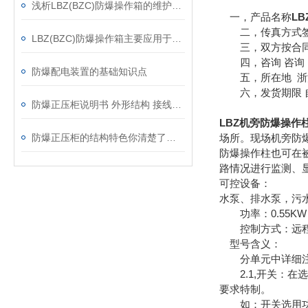
浅析LBZ(BZC)防爆操作箱的维护要领
一，产品名称
L
二，传真方式签
LBZ(BZC)防爆操作箱主要应用于以下领域
三，双方按合同
四，咨询 咨询 
防爆配电装置的基础知识点
五，所在地 浙江
六，发货期限 自
防爆正压柜说明书 外形结构 接线原理图 调试方法及维护
LBZ机旁防爆操作
防爆正压柜的结构特色你清楚了吗？
场所。现场机旁防爆
防爆操作柱也可在
路情况进行监测、
可控设备：
水泵、排水泵，污
功率：0.55KW 0.7
控制方式：远程
型号含义：
分单元中详细注明
2.1,开关：在
要求特制。
如：开关选用功能