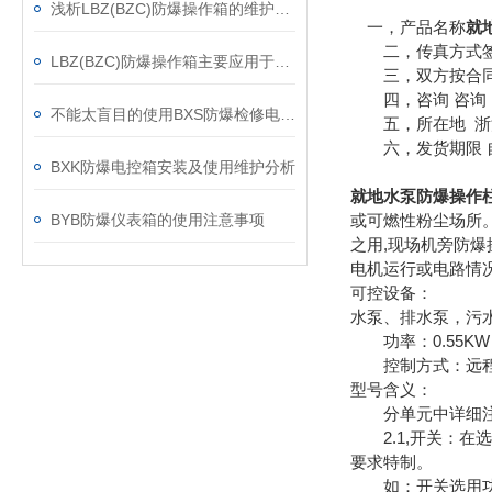
浅析LBZ(BZC)防爆操作箱的维护要领
一，产品名称
就地
二，传真方式签
LBZ(BZC)防爆操作箱主要应用于以下领域
三，双方按合同
四，咨询 咨询 
不能太盲目的使用BXS防爆检修电源插销箱
五，所在地 浙江
六，发货期限 自
BXK防爆电控箱安装及使用维护分析
就地水泵防爆操作柱B
BYB防爆仪表箱的使用注意事项
或可燃性粉尘场所。
之用,现场机旁防
电机运行或电路情
可控设备：
水泵、排水泵，污
功率：0.55KW 0.7
控制方式：远程
型号含义：
分单元中详细注明
2.1,开关：在
要求特制。
如：开关选用功能