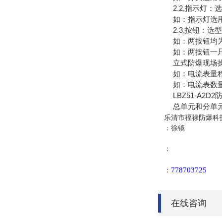
2.2,指示灯：选
如：指示灯选用两灯红
2.3,按钮：选型
如：两按钮均为一常
如：两按钮一只为一
立式防爆现场操作
如：电流表量程为20
如：电流表数量为二,量程
LBZ51-A2D
总单元和分单元
乐清市福禄防爆科
：徐镜
：
778703725
：
在线咨询