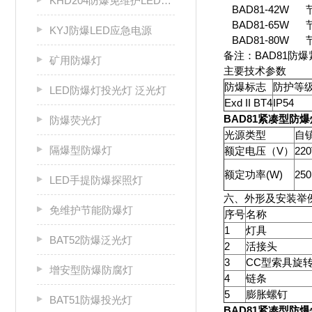
KHD204防爆免维护LED固态灯
BAD81-42W 
BAD81-65W 
KYJ防爆LED应急电源
BAD81-80W 
备注：BAD81
矿用防爆灯
主要技术参数
防爆标志
防护等
LED防爆灯投光灯 泛光灯
Exd II BT4
IP54
BAD81紧凑型防爆
防爆荧光灯
光源类型
自
隔爆型防爆灯
额定电压（V）
220
额定功率(W)
250
LED手提防爆探照灯
六、外形及安装举
免维护节能防爆灯
序号
名称
1
灯具
BAT52防爆泛光灯
2
活接头
3
CC型索具旋
增安型防爆防腐灯
4
链条
5
膨胀螺钉
BAT51防爆投光灯
BAD81紧凑型防爆