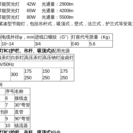
节能荧光灯 42W 光通量：2900lm
节能荧光灯 65W 光通量：4200lm
节能荧光灯 80W 光通量：5500lm
防爆紧凑型节能灯，包括吊杆式，吸顶式，壁式，法兰式，护兰式等安
级
电缆外径φ，mm
进线口螺纹（G"）
灯座代号
质量（Kg）
10~14
3/4
E40
5.6
灯ⅡC(护栏、吊杆、吸顶式)
配用光源
镇汞灯
白炽灯
高压汞灯
高压钠灯
金卤灯
V/50Hz
175
150
175
300
250
250
250
例
序号
名称
6
接线盒
7
30°弯管
转扣
8
直管
9
90°弯管
10
镇流器
灯ⅡC(护栏、吊杆、吸顶式)
特色