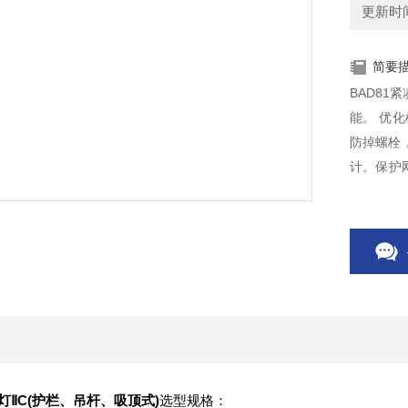
更新时间：
简要
BAD81
能。 优
防掉螺栓
计。保护
构，BAD8
灯ⅡC(护栏、吊杆、吸顶式)
选型规格：