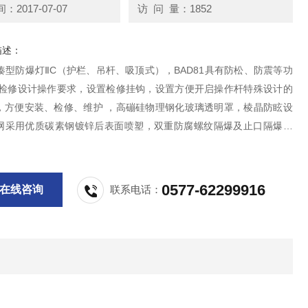
2017-07-07
访 问 量：1852
描述：
紧凑型防爆灯ⅡC（护栏、吊杆、吸顶式），BAD81具有防松、防震等功
化检修设计操作要求，设置检修挂钩，设置方便开启操作杆特殊设计的
，方便安装、检修、维护 ，高磞硅物理钢化玻璃透明罩，棱晶防眩设
网采用优质碳素钢镀锌后表面喷塑，双重防腐螺纹隔爆及止口隔爆结
1-J68 BAD81-J105xH防爆性能可靠。
0577-62299916
在线咨询
联系电话：