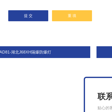
AD81-湖北J68XH隔爆防爆灯
联
贴心的