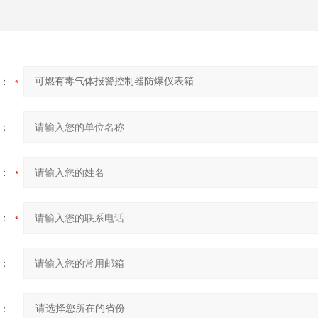
：
：
：
：
：
：