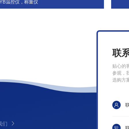
BYB温控仪，称重仪
联
贴心的
参观，
选购方
我们
联