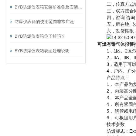
二，传真方式签
BYB防爆仪表箱安装前准备及安装步骤
三，双方按合同
四，咨询 咨询 
防爆仪表箱的使用范围非常广泛
五，所在地 浙
六，发货期限 
BYB防爆仪表箱你了解吗？
可燃有毒气体报警
BYB防爆仪表箱表面处理说明
1．1区、2区危
2．IIA、IIB、
3．适用于可燃
4．户内、户外
产品特点：
1． 本产品为复
2． 内装高分断
3． 本产品全面
4． 所有紧固件
5． 钢管或电
6． 可根据用
技术参数
防爆标志：ExdIIBT4/