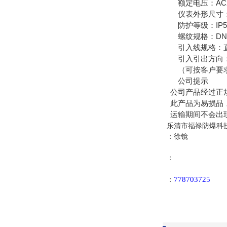
额定电压：AC220,
仪表外形尺寸：
防护等级：IP54/I
螺纹规格：DN15-D
引入线规格：直径6
引入引出方向：
（可按客户要求
公司提示
公司产品经过正规
此产品为易损品，
运输期间不会出现
乐清市福禄防爆科
：徐镜
：
778703725
：