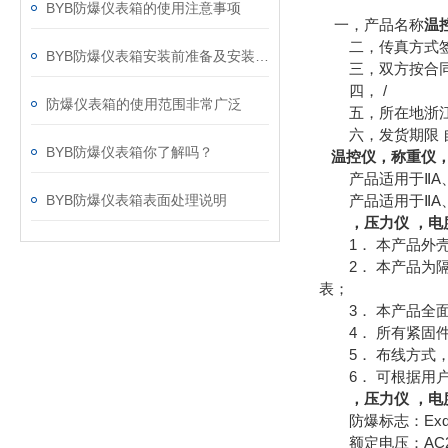
BYB防爆仪表箱的使用注意事项
一，产品名称
温
二，传真方式签
BYB防爆仪表箱安装前准备及安装步骤
三，双方按合同
四， /
防爆仪表箱的使用范围非常广泛
五，所在地浙江
六，发货期限 自
BYB防爆仪表箱你了解吗？
​
温控仪，称重仪，
产品适用于ⅡA、
BYB防爆仪表箱表面处理说明
产品适用于ⅡA、
，压力仪 ，电
1． 本产品外壳
2． 本产品为隔
表；
3． 本产品全面
4． 所有紧固件
5． 布线方式，
6． 可根据用户
，压力仪 ，电
防爆标志：ExdIIBT4/
额定电压：AC220,