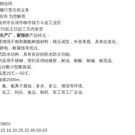
销合同
履行责任和义务
咨询 为您解答
温州市乐清市柳市镇方斗岩工业区
家付款之日起三天内发货
生产厂，家报价
产品特点：
维增强不饱和聚酯树脂材料，模压成型，外形美观。具有抗老化、
抗静电、耐腐蚀等优点。
式防水结构，具有良好的防水防尘功能。
均采用不锈钢，密封采用硅橡胶，耐油、耐酸、耐碱、耐高温。
5高分断小型断路器。
度25℃~~55℃。
拔2000m。
、氨、氯离子腐蚀，多水、多尘、潮湿等环境。
、化工、码头、食品、制药、军工等工厂企业。
380V
,16,20,25,32,40,50,63