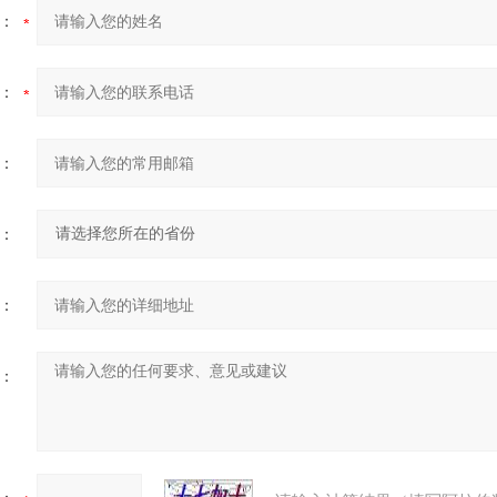
：
：
：
：
：
：