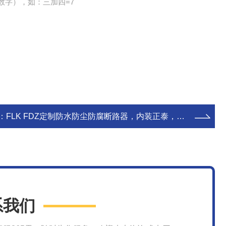
数字），如：三加四=7
：
FLK FDZ定制防水防尘防腐断路器，内装正泰，施耐德元件
系我们