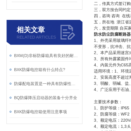
二，传真方式签订购
三，双方按合同约定
四，咨询 咨询 在线
五，所在地 浙江省
相关文章
六，发货期限 自买
防水防尘防腐断路器
RELATED ARTICLES
1、外壳采用玻璃纤
不变形，抗冲击、
2、本产品采用迷宫
BXM(D)非标防爆箱具有良好的耐候性和抗腐蚀性
3、所有外露紧固件
4、内装元件为C6
BXK防爆电控箱有什么特点?
适用环境：1、环境温
2、安装高度不超过海
3、弱酸、弱碱、盐
防爆配电装置是一种具有防爆性能一类的配电箱
4、广泛应用于石油
BQ防爆降压启动器的装备十分齐全
主要技术参数：
1、防护等级：IP65
BXK防爆电控箱使用注意事项
2、防腐等级：WF2
3、额定电压：220V/
4、额定电流：1,3,6,10