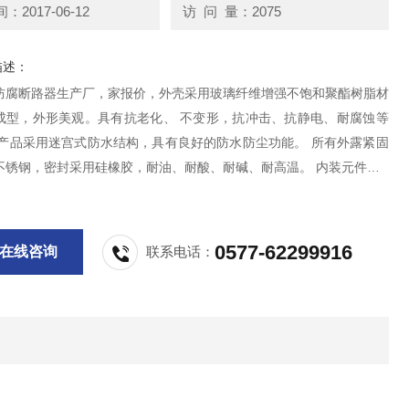
2017-06-12
访 问 量：2075
描述：
防腐断路器生产厂，家报价，外壳采用玻璃纤维增强不饱和聚酯树脂材
成型，外形美观。具有抗老化、 不变形，抗冲击、抗静电、耐腐蚀等
本产品采用迷宫式防水结构，具有良好的防水防尘功能。 所有外露紧固
不锈钢，密封采用硅橡胶，耐油、耐酸、耐碱、耐高温。 内装元件为C
小型断路器。 .
0577-62299916
在线咨询
联系电话：