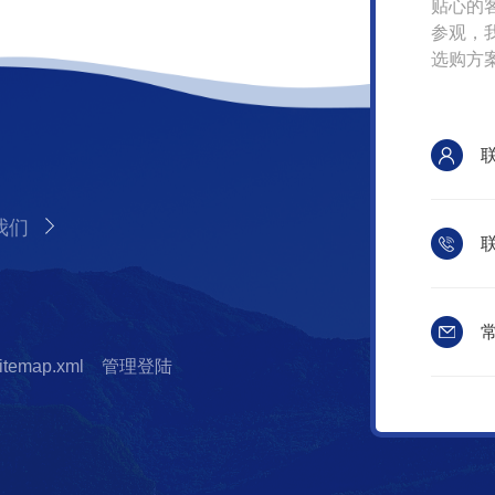
贴心的
参观，
选购方
我们
联
常
itemap.xml
管理登陆