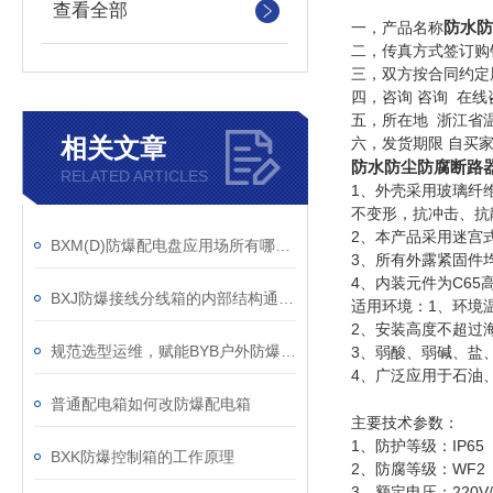
查看全部
防水防尘
一，产品名称
二，传真方式签订购
三，双方按合同约定
四，咨询 咨询 在线
五，所在地 浙江省
相关文章
六，发货期限 自买
防水防尘防腐断路器FD
RELATED ARTICLES
1、外壳采用玻璃纤
不变形，抗冲击、抗
2、本产品采用迷宫
BXM(D)防爆配电盘应用场所有哪些？
3、所有外露紧固件
4、内装元件为C6
BXJ防爆接线分线箱的内部结构通常设计合理
适用环境：1、环境温
2、安装高度不超过海
规范选型运维，赋能BYB户外防爆仪表箱长效稳定应用
3、弱酸、弱碱、盐
4、广泛应用于石油
普通配电箱如何改防爆配电箱
主要技术参数：
1、防护等级：IP65
BXK防爆控制箱的工作原理
2、防腐等级：WF2
3、额定电压：220V/