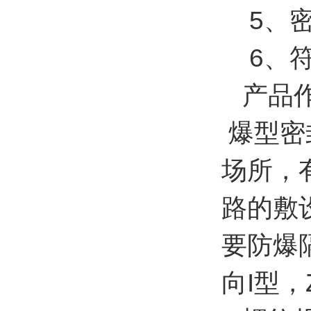
5、密
6、符合
产品
爆型密
场所，
路的敷
要防爆隔
向I型，