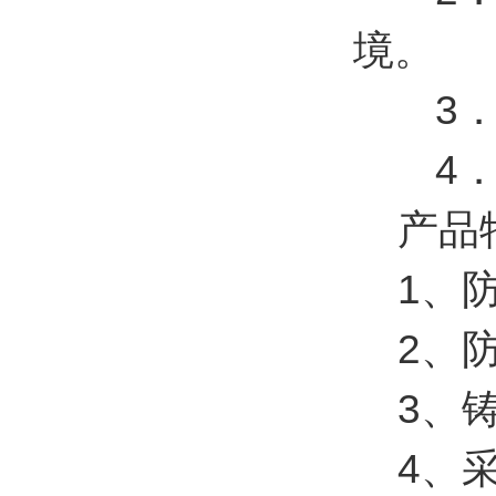
境。
3．适
4．户
产品
1、防爆
2、防
3、铸
4、采