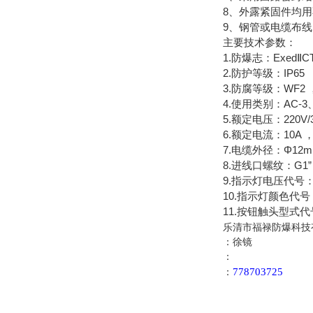
8、外露紧固件均
9、钢管或电缆布
主要技术参数：
1.防爆志：ExedⅡC
2.防护等级：IP65
3.防腐等级：WF2 
4.使用类别：AC-3、
5.额定电压：220V/3
6.额定电流：10A 
7.电缆外径：Φ12m
8.进线口螺纹：G1”
9.指示灯电压代号：a:AC
10.指示灯颜色代
11.按钮触头型式代
乐清市福禄防爆科技
：徐镜
：
778703725
：