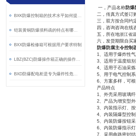
一，产品名称
防爆
二，传真方式签订
BXK防爆控制箱的技术水平如何提高比较好？
三，双方按合同约
四，咨询咨询在线
铠装黄铜防爆填料函的特点有哪些？
五，所在地
浙江省
六，发货期限自买
BXX防爆检修箱可根据用户要求特制
防爆防腐主令控制器BZ
1、适用于爆炸性气体
LBZ(BZC)防爆操作箱正确的操作方法
3、适用于温度组别
4、适用于石油采
BXD防爆配电柜是专为爆炸性危险环境设计的
5、用于电气控制
6、方案多样，可
产品特点
1、外壳采用玻璃
2、产品为增安型
3、内装指示灯、
4、内装隔爆型控
5、内装防爆按钮
6、内装防爆指示灯
7、采用曲路密封