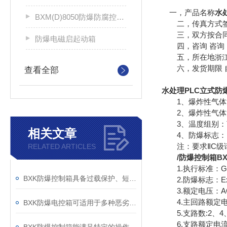
一，产品名称
水
BXM(D)8050防爆防腐控制配电箱
二，传真方式签
三，双方按合同
防爆电磁启起动箱
四，咨询 咨询 
五，所在地
浙
六，发货期限 自
查看全部
水处理PLC立式防
1、爆炸性气体混
2、爆炸性气体混合
3、温度组别：T
相关文章
4、防爆标志：Exde
注：要求ⅡC级
RELATED ARTICLES
/防爆控制箱BX
1.执行标准：GB 383
BXK防爆控制箱具备过载保护、短路保护等功能
2.防爆标志：ExdeⅡ
3.额定电压：AC 
4.主回路额定电流
BXK防爆电控箱可适用于多种恶劣的工作环境
5.支路数:2、4、
6.支路额定电流：1A