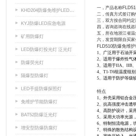
FLD
一，产品名称
KHD204防爆免维护LED固态灯
二，传真方式签订
三，双方按合同约
KYJ防爆LED应急电源
四，咨询咨询在线
五，所在地浙江省温
矿用防爆灯
六，发货期限自买
FLD510防爆免维
LED防爆灯投光灯 泛光灯
1
、广泛用于石油开
2
、适用于爆炸性气
防爆荧光灯
3
、适用于
IIA
、
IIB
4
、
T1-T6
组温度组别
隔爆型防爆灯
5
、适用于防护等级
LED手提防爆探照灯
特点
1
、外壳采用铝合金
免维护节能防爆灯
2
、抗高强度冲击透
4
、高防护设计，采
BAT52防爆泛光灯
5
、采用大功率光源
6
、特制恒流电源，
增安型防爆防腐灯
7
、特殊的散热结构