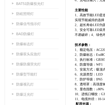
8
、宽电压输入，光
BAT51防爆投光灯
主要性能
防眩照明灯
1
、高效节能
LED
是
实现节能减排的选择
防爆信号指示灯
2
、超长寿命
LED
为
3
、安全可靠
LED
采
BAD防爆灯
不易破碎；
4
、绿色
防爆标志灯
技术参数：
1
、额定电压：
AC22
防爆双头应急灯
2
、防爆标志：
Exd
Ⅱ
3
、执行标准：
GB383
防爆防腐荧光灯
4
、防腐等级：
WF1
5
、安装方式：吸顶
防爆型节能灯
6
、光源类型：
LED
7
、防护等级：
IP65
防爆视孔灯
8
、透明罩：高强度
9
、显色指数：
≥80%
防爆泛光灯
10
、进线口螺纹：
G3
11
、电缆外径：
10-
配用光源：