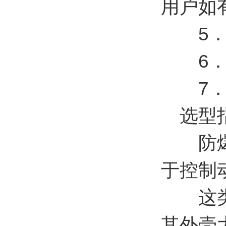
用户如
5．所
6．钢
7．可
选型
防爆控
于控制
这类产
其外壳