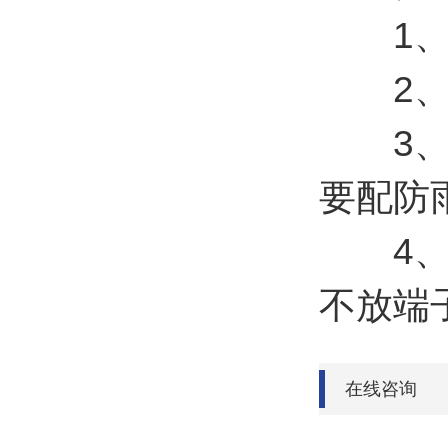
1、须
2、须
3、外
要配防
4、如
不放端
在线咨询