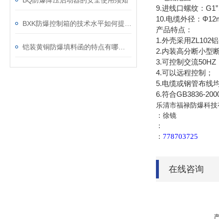
BQ防爆降压启动器的安全使用须知
9.进线口螺纹：G1”、
10.电缆外径：Φ12
BXK防爆控制箱的技术水平如何提高比较好？
产品特点：
1.外壳采用ZL1
铠装黄铜防爆填料函的特点有哪些？
2.内装高分断小
3.可控制交流50
4.可以远程控制；
5.电缆或钢管布线
6.符合GB3836-2
乐清市福禄防爆科技
：徐镜
：
778703725
：
在线咨询