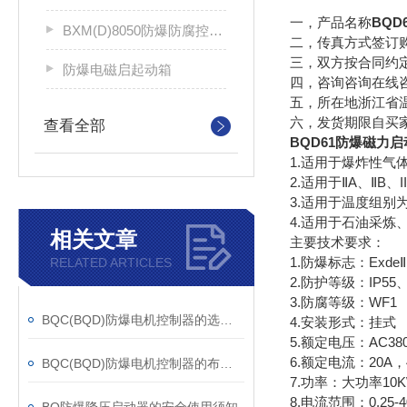
一，产品名称
BQD
BXM(D)8050防爆防腐控制配电箱
二，传真方式签订
三，双方按合同约
防爆电磁启起动箱
四，咨询咨询在线
五，所在地浙江省
六，发货期限自买
查看全部
BQD61防爆磁力
1.适用于爆炸性气
2.适用于ⅡA、ⅡB
3.适用于温度组别为
4.适用于石油采
相关文章
主要技术要求：
1.防爆标志：ExdeⅡ
RELATED ARTICLES
2.防护等级：IP55、
3.防腐等级：WF1
BQC(BQD)防爆电机控制器的选型与安装注意事项
4.安装形式：挂式
5.额定电压：AC38
6.额定电流：20A，
BQC(BQD)防爆电机控制器的布线方式
7.功率：大功率10
8.电流范围：0.25-4