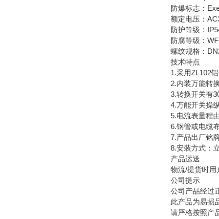
防爆标志：ExedIIBT4
额定电压：AC380V
防护等级：IP54 I
防腐等级：WF
螺纹规格：DN20 /
技术特点
1.采用ZL10
2.内装万能转换
3.转换开关有3
4.万能开关操纵
5.电流表量程
6.钢管或电缆布
7.产品出厂铭牌
8.安装方式：立
产品运送
物流/提货时用户
公司提示
公司产品经过正规
此产品为易损品，
请严格按照产品