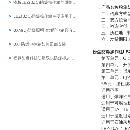
浅析LBZ(BZC)防爆操作箱的维护要领
一，产品名称
粉尘防
二，传真方式签
LBZ(BZC)防爆操作箱主要应用于以下领域
三，双方按合同
四，咨询 咨询 
BXM(D)防爆照明动力配电箱具有远程监测功能
五，所在地 浙江
六，发货期限 自
BXK防爆电控箱如何正确安装
粉尘防爆操作柱LBZ-
福禄防爆科技防爆双头防爆标志灯功能介绍
第五单元：G：挂
第四单元：开关
第三单元：指示
第二单元：电流
*单元：按钮规
适用范围
适用于爆炸性气体
适用于可燃性粉尘
适用于ⅡA、ⅡB
适用于温度组别为
适用于石油采炼、
LBZ-10A（L