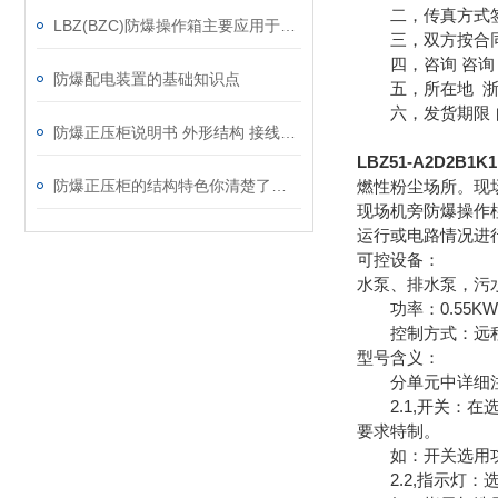
二，传真方式签
LBZ(BZC)防爆操作箱主要应用于以下领域
三，双方按合同
四，咨询 咨询 
防爆配电装置的基础知识点
五，所在地 浙
六，发货期限 
防爆正压柜说明书 外形结构 接线原理图 调试方法及维护
LBZ51-A2D2B1
防爆正压柜的结构特色你清楚了吗？
燃性粉尘场所。现场
现场机旁防爆操作
运行或电路情况进
可控设备：
水泵、排水泵，污
功率：0.55KW 0.7
控制方式：远程
型号含义：
分单元中详细注明
2.1,开关：在
要求特制。
如：开关选用功能
2.2,指示灯：