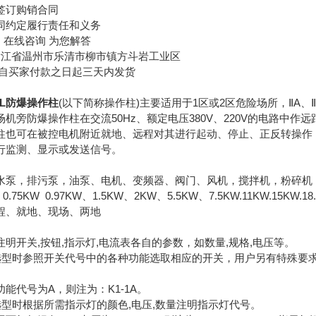
订购销合同
约定履行责任和义务
在线咨询 为您解答
江省温州市乐清市柳市镇方斗岩工业区
自买家付款之日起三天内发货
K1L防爆操作柱
(以下简称操作柱)主要适用于1区或2区危险场所，ⅡA、Ⅱ
机旁防爆操作柱在交流50Hz、额定电压380V、220V的电路中
柱也可在被控电机附近就地、远程对其进行起动、停止、正反转操作
行监测、显示或发送信号。
水泵，排污泵，油泵、电机、变频器、阀门、风机，搅拌机，粉碎机
5KW 0.97KW、1.5KW、2KW、5.5KW、7.5KW.11KW.15KW.18.5
、就地、现场、两地
开关,按钮,指示灯,电流表各自的参数，如数量,规格,电压等。
选型时参照开关代号中的各种功能选取相应的开关，用户另有特殊要
代号为A，则注为：K1-1A。
选型时根据所需指示灯的颜色,电压,数量注明指示灯代号。