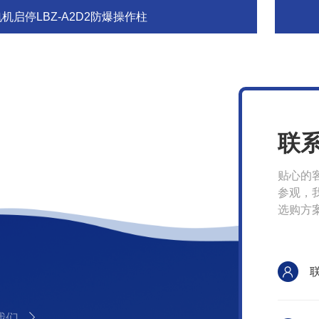
机启停LBZ-A2D2防爆操作柱
联
贴心的
参观，
选购方
我们