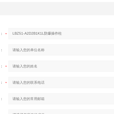
：
：
：
：
：