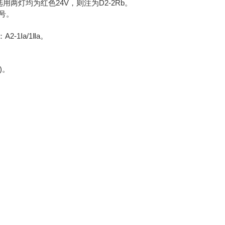
用两灯均为红色24V，则注为D2-2Rb。
号。
Ⅰa/1Ⅱa。
)。