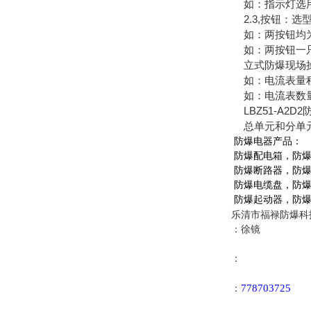
如：指示灯选用两灯红
2.3,按钮：选
如：两按钮均为一
如：两按钮一只为一
立式防爆现场操作
如：电流表量程为20
如：电流表数量为二,量
LBZ51-A2D
总单元和分单元
防爆电器产品：
防爆配电箱，防爆
防爆断路器，防爆
防爆电缆盘，防爆
防爆起动器，防爆
乐清市福禄防爆科
：徐镜
：
778703725
：