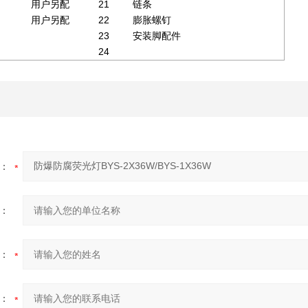
21
用户另配
链条
22
用户另配
膨胀螺钉
23
安装脚配件
24
：
：
：
：