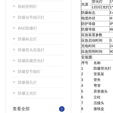
1
荧光灯
光源：
防眩照明灯
LED
1
日光灯
防爆标志
E
防爆信号指示灯
电缆外径
Φ
I
防护等级
BAD防爆灯
W
防腐等级
应急装置参数
防爆标志灯
0
应急启动时间
2
充电时间
防爆双头应急灯
9
应急照明时间
安装图
防爆防腐荧光灯
序号
名称
1
防爆荧光灯
防爆型节能灯
2
安装架
3
管夹
防爆视孔灯
4
弯管
5
异形接头
防爆泛光灯
6
立柱
7
活接头
查看全部
8
接线盒