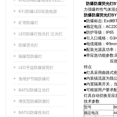
KHD204防爆免维护LED固态灯
防爆防腐荧光灯BYS-
力强爆炸性气体混合
KYJ防爆LED应急电源
防爆防腐荧光灯BYS-
■防爆标志: ExdⅡB
矿用防爆灯
■额定电压：AC220V
■防护等级：IP65
LED防爆灯投光灯 泛光灯
■引入口规格：G3/4
■电缆规格：Φ9mm
防爆荧光灯
■配装光源及功率：双
■带应急功能参数:应
隔爆型防爆灯
应急照明时间
特点
LED手提防爆探照灯
■灯具采用曲路式
■内装镇流器为我公
免维护节能防爆灯
■内置隔离开关，
■可根据用户要求
BAT52防爆泛光灯
灯具自动切换至应
增安型防爆防腐灯
技术参数
B
型号
BAT51防爆投光灯
A
额定电压