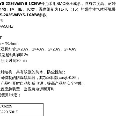
2X36W/BYS-1X36W
外壳采用SMC模压成形，具有强度高、耐
物：ⅡA、ⅡB、ⅡC类，温度组别为T1-T6（T5）的爆炸性气体环境
2X36W/BYS-1X36W
参数
T6
/50Hz
"
～Φ14mm
脚灯管1×20W、1×40W、2×20W、2×40W
急起动时间0.3s
90min
密封结构，具有较强的防水、防尘性能；
司特制的防爆镇流器，其功率因数cos∮≥0.85；
当产品打开时自动切断电源，提高产品的安全性能；
配置应急装置，当应急电源断开时
急照明状态；
CX6225
C220 50HZ