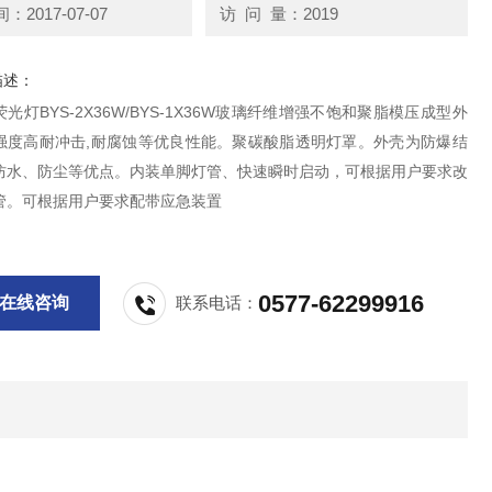
2017-07-07
访 问 量：2019
描述：
光灯BYS-2X36W/BYS-1X36W玻璃纤维增强不饱和聚脂模压成型外
强度高耐冲击,耐腐蚀等优良性能。聚碳酸脂透明灯罩。外壳为防爆结
防水、防尘等优点。内装单脚灯管、快速瞬时启动，可根据用户要求改
管。可根据用户要求配带应急装置
0577-62299916
在线咨询
联系电话：