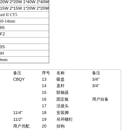
*20W 2*20W 1*40W 2*40W
*15W 2*15W 1*20W 2*20W
xed II CT5
10-14mm
P65
F2
.3S
4H
0min
备注
序号
名称
备注
CBQY
13
3/4"
吸盘
14
3/4"
直杆
15
联轴器
16
固定板
用户自备
17
活接头
11/4"
18
安装脚
11/2"
19
吊环螺钉
20
用户另配
挂钩