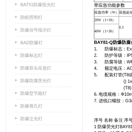
BAT51防爆投光灯
带应急功能参数
应急功率（W）
应急起
防眩照明灯
20W（1×18）
0.3
防爆信号指示灯
40W（1×36）
BAY81-Q防爆防腐
BAD防爆灯
1. 防爆标志：Exed
2. 防护等级：IP
防爆标志灯
3. 防腐等级：W
防爆双头应急灯
4. 额定电压：AC2
5. 配装灯管(T8
防爆防腐荧光灯
() 1x28W
(T8) 1x3
防爆型节能灯
6. 电缆规格：Φ10m
7. 进线口螺纹：G3/
防爆视孔灯
防爆泛光灯
序号 名称 备注 序
1 防爆荧光灯BAY8