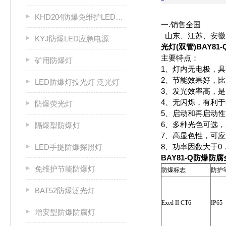
KHD204防爆免维护LED固态灯
一.销售全国
山东、江苏、安徽
KYJ防爆LED应急电源
光灯(双管)BAY81-Q
主要特点：
矿用防爆灯
1、灯内无电极，
2、节能效果好，比
LED防爆灯投光灯 泛光灯
3、发光效率高，是
4、无闪烁，有利
防爆荧光灯
5、启动和再启动性
6、多种光色可选
隔爆型防爆灯
7、高显色性，可
8、功率因数大于0．
LED手提防爆探照灯
BAY81-Q防爆防腐
免维护节能防爆灯
防爆标志
防护
BAT52防爆泛光灯
Exed II CT6
IP65
增安型防爆防腐灯