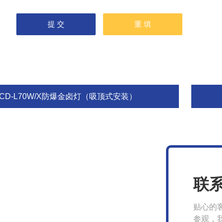
BCD-L70W/X防爆金卤灯（吸顶式安装）
联
贴心的
参观，