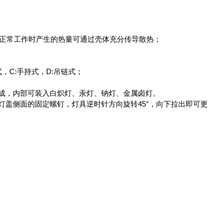
正常工作时产生的热量可通过壳体充分传导散热；
提式，C:手持式，D:吊链式；
组成，内部可装入白炽灯、汞灯、钠灯、金属卤灯。
灯盖侧面的固定螺钉，灯具逆时针方向旋转45°，向下拉出即可更