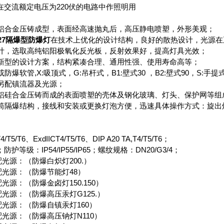
在交流额定电压为220伏的电路中作照明用
采用铝合金压铸成型，表面经高速抛丸后，高压静电喷塑，外形美观；
/E27隔爆型防爆灯
在技术上优化的设计结构，良好的散热设计，光源在
光设计，选取高纯铝阳极氧化反光板，反射效果好，提高灯具光效；
推出新型的设计方案，结构紧凑合理、通用性强、使用寿命高等；
或防爆软管,X:吸顶式，G:吊杆式，B1:壁式30 ，B2:壁式90，S:手
求另配镇流器及光源；
灯由铝硅合金压铸而成的表面喷塑的壳体及钢化玻璃、灯头、保护网等
为圆筒隔爆结构，接线和安装或更换灯泡方便，迅速具体操作方式：旋出
T5/T6、ExdIICT4/T5/T6、DIP A20 TA,T4/T5/T6；
防护等级：IP54/IP55/IP65；螺纹规格：DN20/G3/4；
配光源：（防爆白炽灯200.）
配光源：（防爆节能灯48）
光源：（防爆金卤灯150.150）
配光源：（防爆高压汞灯G125.）
配光源：（防爆自镇汞灯160）
配光源：（防爆高压钠灯N110）