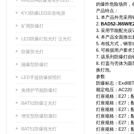
KHD204防爆免维护LED固态灯
的爆炸危险场所，
产品特点：
KYJ防爆LED应急电源
1. 本产品外壳
2.
BAD52-J65W
矿用防爆灯
3. 采用节能配
4. 本产品全面
LED防爆灯投光灯 泛光灯
5. 布线方式，钢管
6. 可根据用户要
防爆荧光灯
7. 该系列防爆
8. 灯盖与壳体
隔爆型防爆灯
换灯泡。
参数
LED手提防爆探照灯
防爆标志：ExdIIBT4/
额定电压：AC220；
免维护节能防爆灯
灯座规格：E27；
灯座规格：E27；
BAT52防爆泛光灯
灯座规格：E27；配
增安型防爆防腐灯
灯座规格：E27；
灯座规格：E27；
BAT51防爆投光灯
灯座规格：E27；