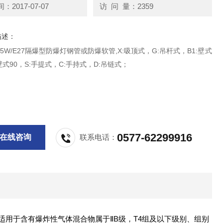
2017-07-07
访 问 量：2359
描述：
-J65W/E27隔爆型防爆灯钢管或防爆软管,X:吸顶式，G:吊杆式，B1:壁式
:壁式90，S:手提式，C:手持式，D:吊链式；
0577-62299916
在线咨询
联系电话：
制造，适用于含有爆炸性气体混合物属于ⅡB级，T4组及以下级别、组别