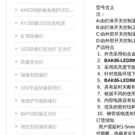
型
KHD204防爆免维护LED固态灯
注：
A:由灯体开关控制通
KYJ防爆LED应急电源
B:由灯体开关控制,
C:由外部开关控制通
矿用防爆灯
D:由外部开关控制
产品特点
LED防爆灯投光灯 泛光灯
1、外壳采用铝合
2、
BAK85-LED
防爆荧光灯
3、采用高亮度节
4、针对危险环境
隔爆型防爆灯
5、
BAK85-LED
6、具有延时关断
LED手提防爆探照灯
7、根据不同的使
8、
内部电路设有
免维护节能防爆灯
9、优良的密封结
10、钢管或电缆布
BAT52防爆泛光灯
订货须知
增安型防爆防腐灯
用户需延时1-5mi
丝熔断，电极老化等