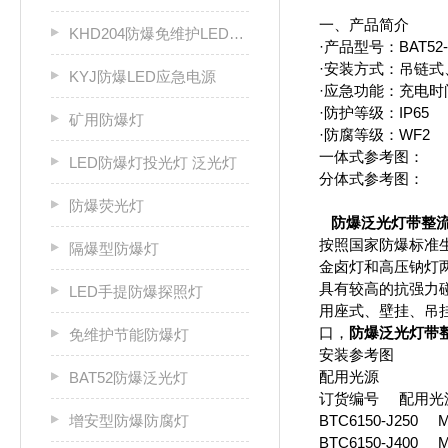
一、产品简介
KHD204防爆免维护LED固态灯
·产品型号：BAT52
·安装方式：吊链
KYJ防爆LED应急电源
·应急功能：充电时间
·防护等级：IP65
矿用防爆灯
·防腐等级：WF2
一体式参考图：
LED防爆灯投光灯 泛光灯
分体式参考图：
防爆荧光灯
防爆泛光灯带整流
按照国家防爆标准
隔爆型防爆灯
金卤灯和高压钠灯
具有较高的抗强力
LED手提防爆探照灯
用座式、壁挂、吊
口，
防爆泛光灯带
免维护节能防爆灯
安装参考图
配用光源
BAT52防爆泛光灯
订货编号 配用
增安型防爆防腐灯
BTC6150-J250
BTC6150-J400