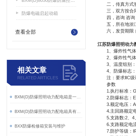
BXM(D)8050防爆防腐控制配电箱
二，传真方式签
三，双方按合同
防爆电磁启起动箱
四，咨询 咨询 
五，所在地
浙
六，发货期限 
查看全部
江苏防爆照明动力
1、爆炸性气体混
2、爆炸性气体混
3、温度组别：T
相关文章
4、防爆标志：Exd
注：要求ⅡC级
RELATED ARTICLES
参数
1.执行标准：GB 383
BXM(D)防爆照明动力配电箱是一种非常重要的电气设备
2.防爆标志：Exde
3.额定电压：AC 
4.主回路额定电流
BXM(D)防爆照明动力配电箱具有远程监测功能
5.支路数:2、4、
6.支路额定电流：1A
BXX防爆检修箱安装与维护
7.防护等级：IP54(