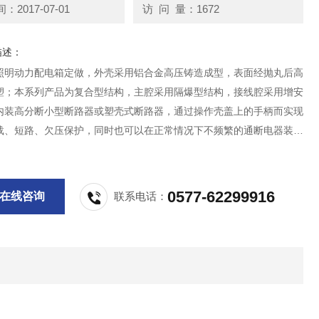
2017-07-01
访 问 量：1672
描述：
照明动力配电箱定做，外壳采用铝合金高压铸造成型，表面经抛丸后高
塑；本系列产品为复合型结构，主腔采用隔爆型结构，接线腔采用增安
内装高分断小型断路器或塑壳式断路器，通过操作壳盖上的手柄而实现
载、短路、欠压保护，同时也可以在正常情况下不频繁的通断电器装置
路；
0577-62299916
在线咨询
联系电话：