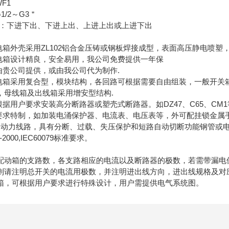
F1
/2～G3＂
：下进下出、下进上出、上进上出或上进下出
箱外壳采用ZL102铝合金压铸或钢板焊接成型，表面高压静电喷塑
箱设计精良，安全易用，我公司免费提供一年保
贵公司提供，或由我公司代为制作.
箱采用复合型，模块结构，各回路可根据需要自由组装，一般开关
线箱及出线箱采用增安型结构.
用户要求安装高分断路器或塑壳式断路器。如DZ47、C65、CM1
求特制，如加装电涌保护器、电流表、电压表等，外可配挂锁金属
力线路，具有分断、过载、失压保护和短路自动切断功能钢管或电
2000,IEC60079标准要求。
箱的支路数，各支路相应的电流以及断路器的极数，若需带漏电
注明总开关的电流用极数，并注明进出线方向，进出线规格及对
，可根据用户要求进行特殊设计，用户需提供电气系统图。