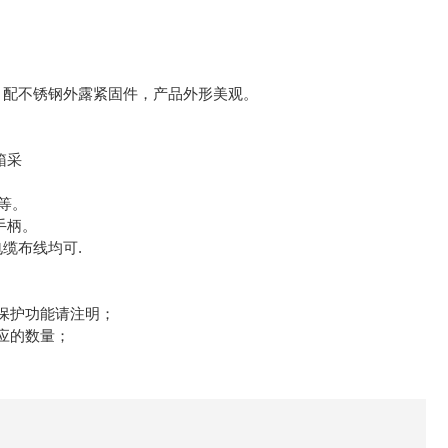
，配不锈钢外露紧固件，产品外形美观。
箱采
等。
手柄。
缆布线均可.
保护功能请注明；
应的数量；