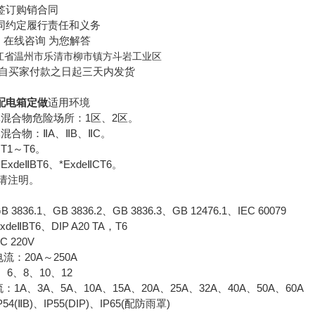
订购销合同
约定履行责任和义务
在线咨询 为您解答
江省温州市乐清市柳市镇方斗岩工业区
自买家付款之日起三天内发货
配电箱定做
适用环境
合物危险场所：1区、2区。
合物：ⅡA、ⅡB、ⅡC。
1～T6。
eⅡBT6、*ExdeⅡCT6。
请注明。
6.1、GB 3836.2、GB 3836.3、GB 12476.1、IEC 60079
ⅡBT6、DIP A20 TA，T6
220V
：20A～250A
6、8、10、12
、3A、5A、10A、15A、20A、25A、32A、40A、50A、60A
ⅡB)、IP55(DIP)、IP65(配防雨罩)