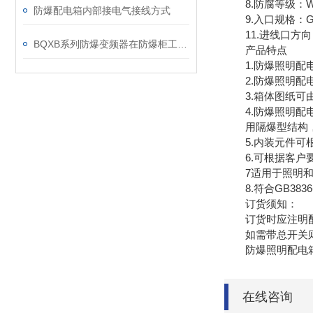
8.防腐等级：W
防爆配电箱内部接电气接线方式
9.入口规格：G1
11.进线口方向
BQXB系列防爆变频器在防爆柜工作原理
产品特点
1.防爆照明配电
2.防爆照明配电
3.箱体图纸可由
4.防爆照明配电
用隔爆型结构，母
5.内装元件可根据
6.可根据客户要
7适用于照明和动
8.符合GB3836-
订货须知：
订货时应注明配动
如需带总开关则请
防爆照明配电箱
在线咨询