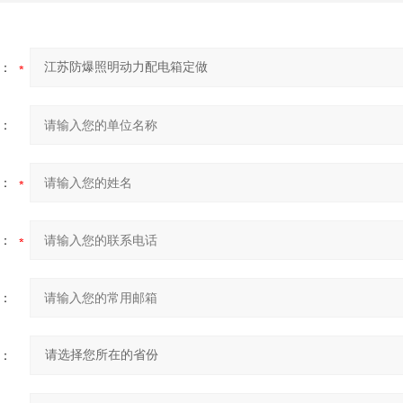
：
：
：
：
：
：