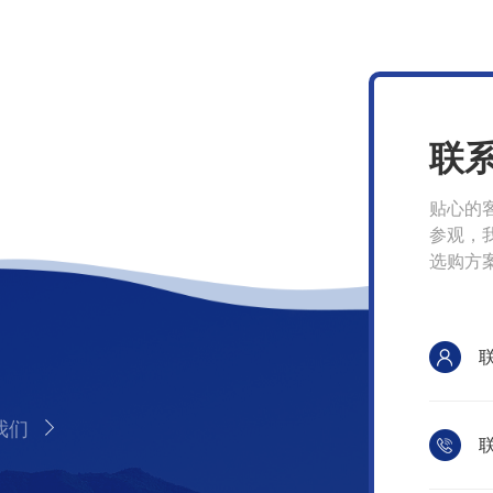
联
贴心的
参观，
选购方
我们
联