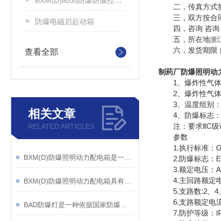
BXM(D)8050防爆防腐控制配电箱
二，传真方式签
三，双方按合同
防爆电磁启起动箱
四，咨询 咨询 
五，所在地
浙
六，发货期限 
查看全部
制药厂防爆照明动
1、爆炸性气体混
2、爆炸性气体混
3、温度组别：T
相关文章
4、防爆标志：Exd
注：要求ⅡC级
RELATED ARTICLES
参数
1.执行标准：GB 383
BXM(D)防爆照明动力配电箱是一种非常重要的电气设备
2.防爆标志：Exde
3.额定电压：AC 
4.主回路额定电流
BXM(D)防爆照明动力配电箱具有远程监测功能
5.支路数:2、4、
6.支路额定电流：1A
BAD防爆灯是一种依据国家防爆标准制造的照明设备
7.防护等级：IP54(