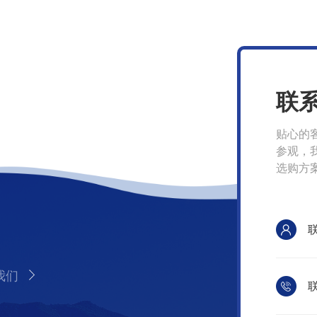
联
贴心的
参观，
选购方
我们
联