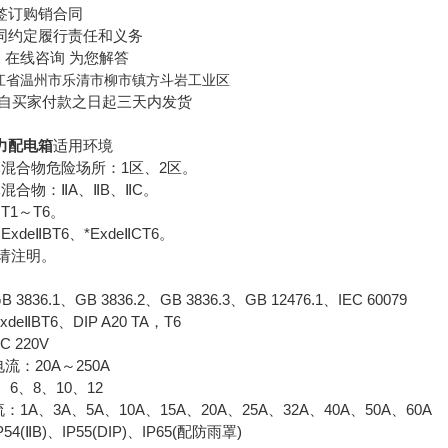
订购销合同
约定履行责任和义务
在线咨询 为您解答
江省温州市乐清市柳市镇方斗岩工业区
自买家付款之日起三天内发货
力配电箱
适用环境
合物危险场所：1区、2区。
合物：ⅡA、ⅡB、ⅡC。
1～T6。
eⅡBT6、*ExdeⅡCT6。
请注明。
6.1、GB 3836.2、GB 3836.3、GB 12476.1、IEC 60079
ⅡBT6、DIP A20 TA，T6
220V
：20A～250A
6、8、10、12
、3A、5A、10A、15A、20A、25A、32A、40A、50A、60A
ⅡB)、IP55(DIP)、IP65(配防雨罩)