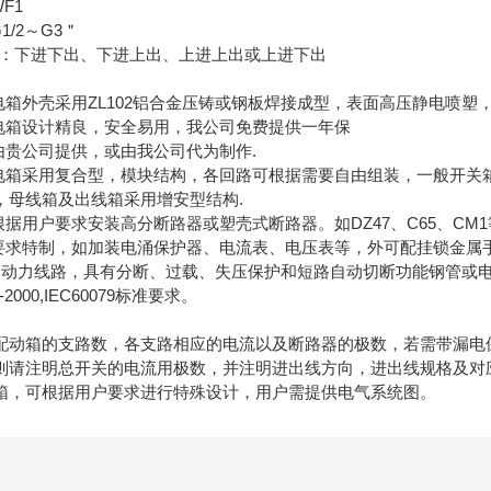
F1
/2～G3＂
：下进下出、下进上出、上进上出或上进下出
箱外壳采用ZL102铝合金压铸或钢板焊接成型，表面高压静电喷塑
箱设计精良，安全易用，我公司免费提供一年保
贵公司提供，或由我公司代为制作.
箱采用复合型，模块结构，各回路可根据需要自由组装，一般开关
线箱及出线箱采用增安型结构.
用户要求安装高分断路器或塑壳式断路器。如DZ47、C65、CM1
求特制，如加装电涌保护器、电流表、电压表等，外可配挂锁金属
力线路，具有分断、过载、失压保护和短路自动切断功能钢管或电
2000,IEC60079标准要求。
箱的支路数，各支路相应的电流以及断路器的极数，若需带漏电
注明总开关的电流用极数，并注明进出线方向，进出线规格及对
，可根据用户要求进行特殊设计，用户需提供电气系统图。