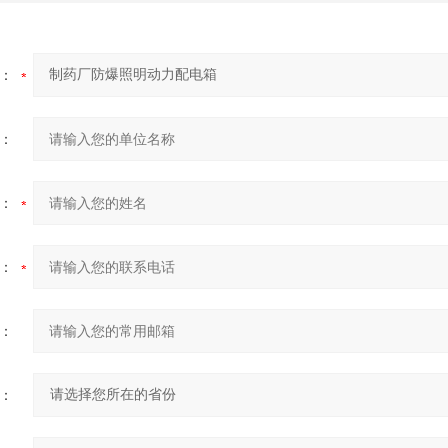
：
：
：
：
：
：