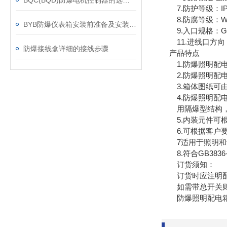
BQC(BQD)防爆电机控制器的选型与安装注意事项
7.防护等级：IP54(
8.防腐等级：W
BYB防爆仪表箱安装前准备及安装步骤
9.入口规格：G1
11.进线口方向
防爆接线盒详细的接线步骤
产品特点
1.防爆照明配电
2.防爆照明配电
3.箱体图纸可由
4.防爆照明配电
用隔爆型结构，母
5.内装元件可根据
6.可根据客户要
7适用于照明和动
8.符合GB3836-2
订货须知：
订货时应注明配动
如需带总开关则请
防爆照明配电箱，