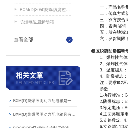
一，产品名称
BXM(D)8050防爆防腐控制配电箱
二，传真方式签
三，双方按合同
防爆电磁启起动箱
四，咨询 咨询 
五，所在地
浙
六，发货期限 自
查看全部
氨区脱硫防爆照明动力
1、爆炸性气体混
2、爆炸性气体混合
3、温度组别：T
相关文章
4、防爆标志：Exde
注：要求ⅡC级
RELATED ARTICLES
参数
1.执行标准：GB 383
BXM(D)防爆照明动力配电箱是一种非常重要的电气设备
2.防爆标志：ExdeⅡ
3.额定电压：AC 
4.主回路额定电流
BXM(D)防爆照明动力配电箱具有远程监测功能
5.支路数:2、4、
6.支路额定电流：1A