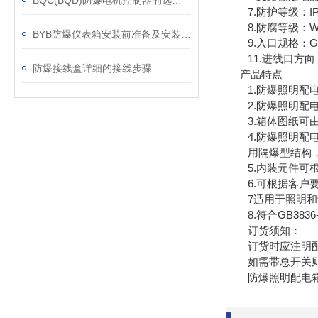
BQC(BQD)防爆电机控制器的选型与安装注意事项
7.防护等级：IP54(
8.防腐等级：W
BYB防爆仪表箱安装前准备及安装步骤
9.入口规格：G1
11.进线口方向
防爆接线盒详细的接线步骤
产品特点
1.防爆照明配电
2.防爆照明配电
3.箱体图纸可由
4.防爆照明配电
用隔爆型结构，母
5.内装元件可根据
6.可根据客户要
7适用于照明和动
8.符合GB3836-2
订货须知：
订货时应注明配动
如需带总开关则请
防爆照明配电箱，