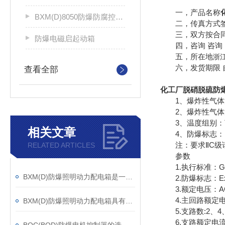
一，产品名称
BXM(D)8050防爆防腐控制配电箱
二，传真方式签
三，双方按合同
防爆电磁启起动箱
四，咨询 咨询 
五，所在地
浙
六，发货期限 自
查看全部
化工厂脱硝脱硫防
1、爆炸性气体混
2、爆炸性气体混合
3、温度组别：T
相关文章
4、防爆标志：Exde
注：要求ⅡC级
RELATED ARTICLES
参数
1.执行标准：GB 383
BXM(D)防爆照明动力配电箱是一种非常重要的电气设备
2.防爆标志：ExdeⅡ
3.额定电压：AC 
4.主回路额定电流
BXM(D)防爆照明动力配电箱具有远程监测功能
5.支路数:2、4、
6.支路额定电流：1A