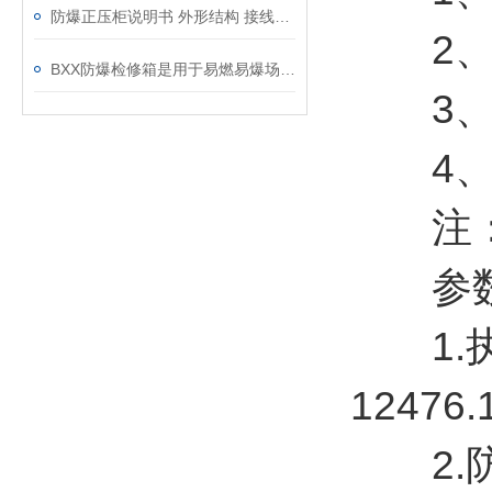
防爆正压柜说明书 外形结构 接线原理图 调试方法及维护
2、爆
BXX防爆检修箱是用于易燃易爆场所的特殊电气设备
3、温
4、防爆
注：要
参
1.执行标
12476.
2.防爆