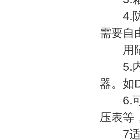
4.防
需要自
用隔爆
5.内
器。如D
6.可
压表等
7适用