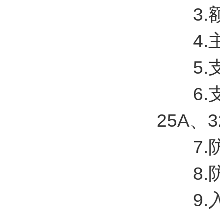
3.额定
4.主
5.支路
6.支路
25A、3
7.防护等
8.防
9.入