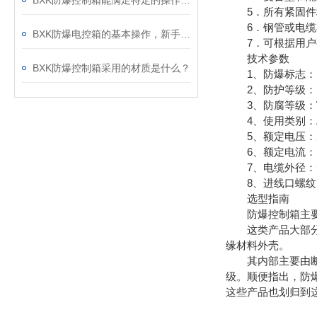
BXK防爆控制箱能满足特定的操作需求
5．所有紧固件均
6．钢管或电缆
BXK防爆电控箱的基本操作，新手不得不看
7．可根据用户
技术参数
BXK防爆控制箱采用的材质是什么？
1、防爆标志：Exed
2、防护等级：IP5
3、防腐等级：W
4、使用类别：AC
5、额定电压：220
6、额定电流：10A
7、电缆外径：Φ1
8、进线口螺纹：G3/
选型指南
防爆控制箱主要包
这类产品大部分结
缘材料外壳。
其内部主要由断路
级。顺便指出，防
这些产品也划归到