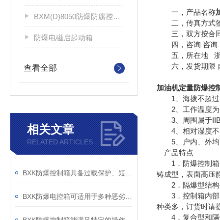
一，产品名称
BXM(D)8050防爆防腐控制配电箱
二，传真方式签
三，双方按合同
防爆电磁启起动箱
四，咨询 咨询 
五，所在地 浙江
六，发货期限 自
查看全部
加油机定量防爆控
1、海拨不超过2
2、工作温度为-2
3、周围属于IIB
相关文章
4、相对湿度不大于
5、户内、外均
RELATED ARTICLES
产品特点
1．防爆控制箱一
BXK防爆控制箱具备过载保护、短路保护等功能
铸成型，表面高压
2．隔爆型结构外
3．控制箱内部元
BXK防爆电控箱可适用于多种恶劣的工作环境
种类多，订货时请
4．复合型和隔爆