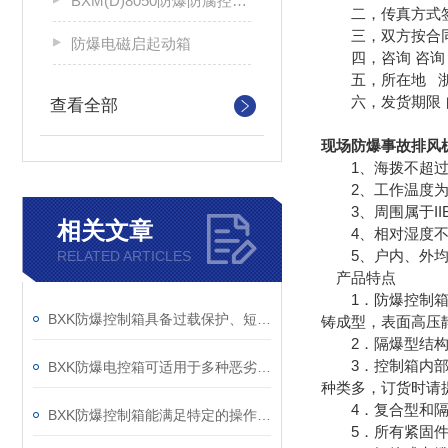
BXM(D)8050防爆防腐控制配电箱
二，传真方式签
三，双方按合同
防爆电磁启起动箱
四，咨询 咨询 
五，所在地 浙
六，发货期限 
查看全部
现场防爆事故排风
1、海拨不超过2
2、工作温度为-2
3、周围属于II
相关文章
4、相对湿度不大
5、户内、外均
RELATED ARTICLES
产品特点
1．防爆控制箱一
BXK防爆控制箱具备过载保护、短路保护等功能
铸成型，表面高压
2．隔爆型结构外
3．控制箱内部元
BXK防爆电控箱可适用于多种恶劣的工作环境
种类多，订货时请
4．复合型和隔爆
BXK防爆控制箱能满足特定的操作需求
5．所有紧固件均