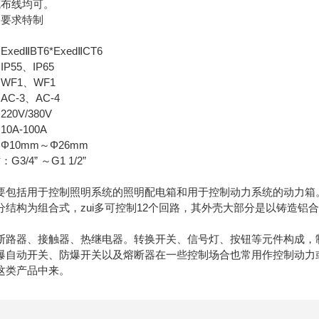
布线均可。
要求特制
ⅡBT6*ExedⅡCT6
5、IP65
F1、WF1
-3、AC-4
V/380V
A-100A
0mm～Φ26mm
4” ～G1 1/2”
括用于控制照明系统的照明配电箱和用于控制动力系统的动力箱
构为组合式，zui多可控制12个回路，其外壳大部分是以铸造铝
器、接触器、热继电器。转换开关、信号灯、按钮等元件构成，制造厂
爆自动开关、防爆开关以及熔断器在一些控制场合也常用作控制动力
这类产品中来。