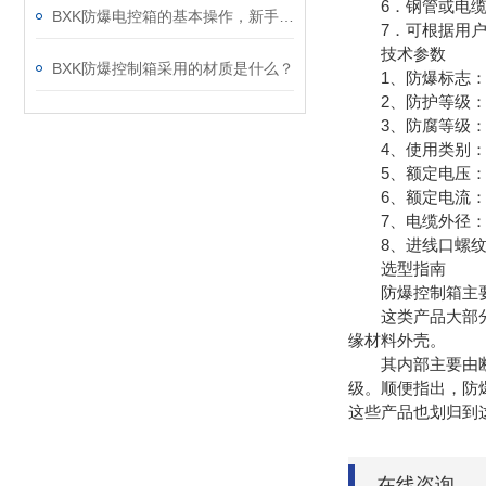
6．钢管或电缆
BXK防爆电控箱的基本操作，新手不得不看
7．可根据用户
技术参数
BXK防爆控制箱采用的材质是什么？
1、防爆标志：Exed
2、防护等级：IP5
3、防腐等级：W
4、使用类别：AC
5、额定电压：220
6、额定电流：10
7、电缆外径：Φ1
8、进线口螺纹：G3/
选型指南
防爆控制箱主要包
这类产品大部分结
缘材料外壳。
其内部主要由断路
级。顺便指出，防
这些产品也划归到
在线咨询