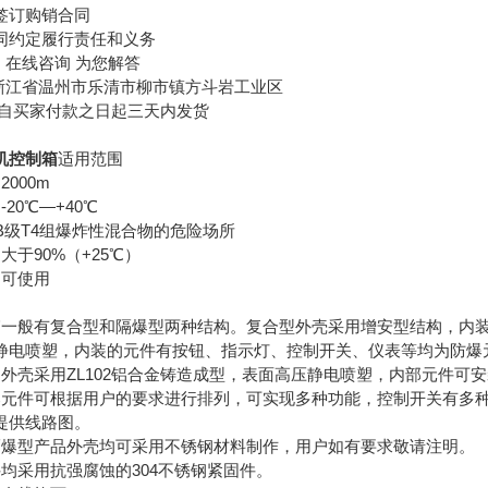
订购销合同
约定履行责任和义务
在线咨询 为您解答
江省温州市乐清市柳市镇方斗岩工业区
自买家付款之日起三天内发货
机控制箱
适用范围
000m
0℃―+40℃
B级T4组爆炸性混合物的危险场所
于90%（+25℃）
可使用
般有复合型和隔爆型两种结构。复合型外壳采用增安型结构，内装元
静电喷塑，内装的元件有按钮、指示灯、控制开关、仪表等均为防爆
壳采用ZL102铝合金铸造成型，表面高压静电喷塑，内部元件可
件可根据用户的要求进行排列，可实现多种功能，控制开关有多种
提供线路图。
型产品外壳均可采用不锈钢材料制作，用户如有要求敬请注明。
采用抗强腐蚀的304不锈钢紧固件。